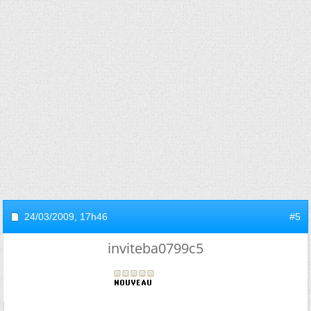
24/03/2009,
17h46
#5
inviteba0799c5