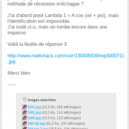
méthode dé résolution m'échappe ?
J'ai d'abord posé Lambda 1 = A cos (wt + psi), mais
l'identification est impossible.
J'ai isolé vi.u, mais on tombe encore dans une
impasse.
Voilà la feuille de réponse 3
http://www.noelshack.com/voir/130309/DMrep3000711
.jpg
Merci bien
-----
Images attachées
DM1.jpg‎
(21,5 Ko, 165 affichages)
DM2.jpg‎
(43,3 Ko, 114 affichages)
DM3.jpg‎
(32,9 Ko, 123 affichages)
DM rép.jpg‎
(81,2 Ko, 105 affichages)