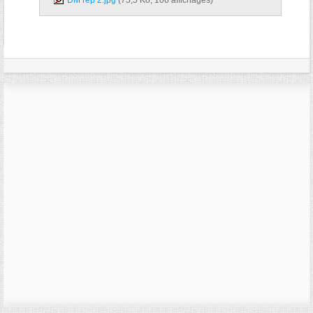
DM rep 2.jpg‎
(75,5 Ko, 106 affichages)