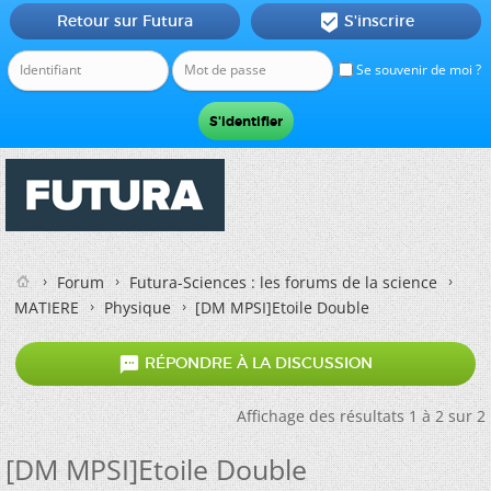
Retour sur Futura
S'inscrire

Se souvenir de moi ?
Forum
Futura-Sciences : les forums de la science
MATIERE
Physique
[DM MPSI]Etoile Double

RÉPONDRE À LA DISCUSSION
Affichage des résultats 1 à 2 sur 2
[DM MPSI]Etoile Double