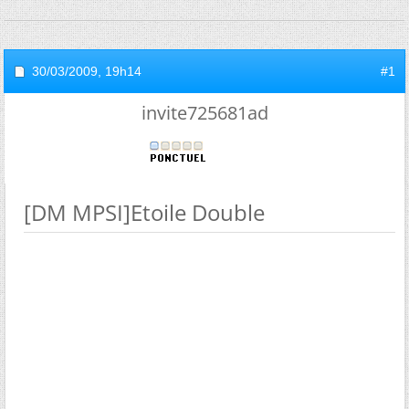
30/03/2009,
19h14
#1
invite725681ad
[DM MPSI]Etoile Double