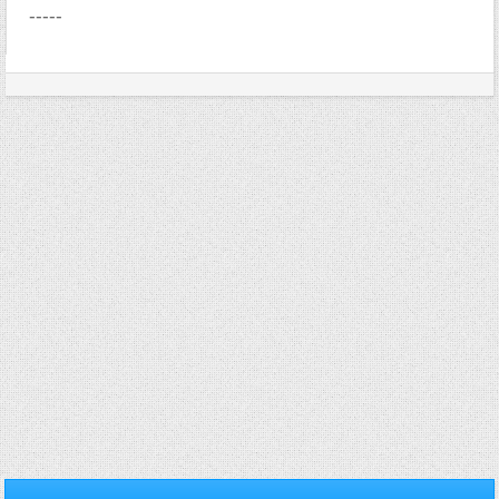
-----