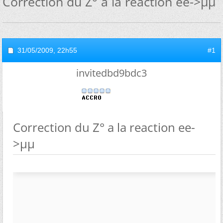
Correction du Z° a la reaction ee->µµ
31/05/2009,
22h55
#1
invitedbd9bdc3
Correction du Z° a la reaction ee-
>µµ