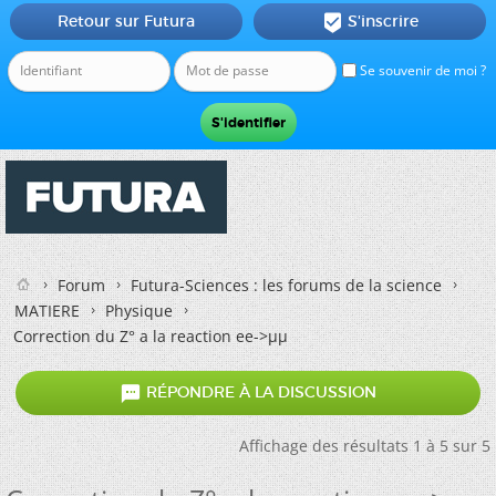
Retour sur Futura
S'inscrire

Se souvenir de moi ?
Forum
Futura-Sciences : les forums de la science
MATIERE
Physique
Correction du Z° a la reaction ee->µµ

RÉPONDRE À LA DISCUSSION
Affichage des résultats 1 à 5 sur 5