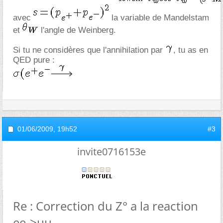
avec
la variable de Mandelstam
et
l'angle de Weinberg.
Si tu ne considères que l'annihilation par
, tu as en
QED pure :
01/06/2009,
19h52
#3
invite0716153e
Re : Correction du Z° a la reaction
ee->µµ