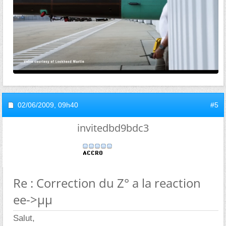
02/06/2009,
09h40
#5
invitedbd9bdc3
Re : Correction du Z° a la reaction
ee->µµ
Salut,