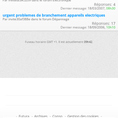
Par invitedcd45209 dans le forum Électronique
Réponses:
4
Dernier message:
18/03/2007,
08h30
urgent problemes de branchement appareils electriques
Par invite30af388e dans le forum Dépannage
Réponses:
17
Dernier message:
18/09/2006,
10h10
Fuseau horaire GMT +1. Il est actuellement
09h42
.
-
Futura
-
Archives
-
Conso
-
Gestion des cookies
-