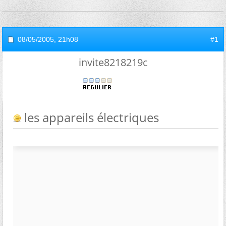
08/05/2005,
21h08
#1
invite8218219c
les appareils électriques