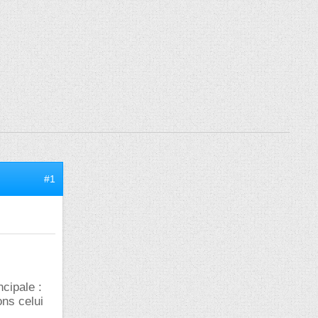
#1
cipale :
ons celui