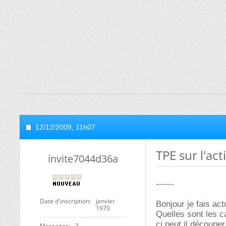
12/12/2009,
11h07
TPE sur l'act
invite7044d36a
------
Date d'inscription
janvier
Bonjour je fais ac
1970
Quelles sont les c
ci peut il découpe
Messages
3