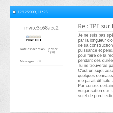
12/12/2009,
11h25
Re : TPE sur 
invite3c68aec2
Je ne suis pas spé
par la longueur d'o
de sa construction
Date d'inscription
janvier
puissance et penda
1970
pour faire de la r
pendant des durées
Messages
68
Tu ne trouveras pa
C'est un sujet ass
quelques connaiss
me parait difficile
Par contre, certai
vulgarisation sur 
sujet de prédilecti