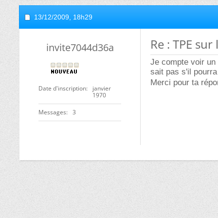
13/12/2009,
18h29
Re : TPE sur 
invite7044d36a
Je compte voir un 
sait pas s'il pour
Merci pour ta rép
Date d'inscription
janvier
1970
Messages
3