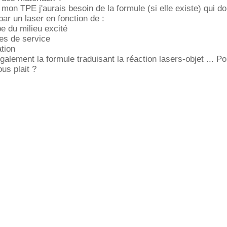
mon TPE j'aurais besoin de la formule (si elle existe) qui do
par un laser en fonction de :
pe du milieu excité
es de service
ation
alement la formule traduisant la réaction lasers-objet ... Po
ous plait ?