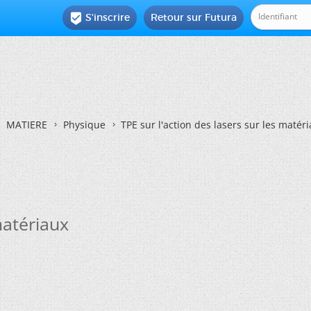
S'inscrire
Retour sur Futura

MATIERE
Physique
TPE sur l'action des lasers sur les matér
matériaux