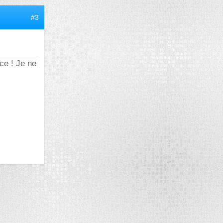
#3
ce ! Je ne