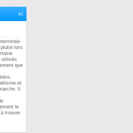
#2
éterminée
plutot lors
rtaine
utilisés
ionnent que
tière.
nétisme et
arche. Il
.
de
lement le
 à trouver.