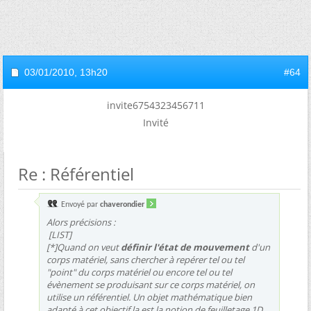
03/01/2010,
13h20
#64
invite6754323456711
Invité
Re : Référentiel
Envoyé par
chaverondier
Alors précisions :
.
[LIST]
[*]Quand on veut
définir l'état de mouvement
d'un
corps matériel, sans chercher à repérer tel ou tel
"point" du corps matériel ou encore tel ou tel
évènement se produisant sur ce corps matériel, on
utilise un référentiel. Un objet mathématique bien
adapté à cet objectif la est la notion de feuilletage 1D.