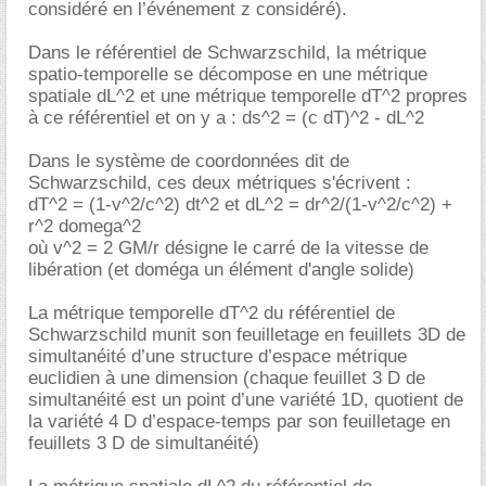
considéré en l’événement z considéré).
Dans le référentiel de Schwarzschild, la métrique
spatio-temporelle se décompose en une métrique
spatiale dL^2 et une métrique temporelle dT^2 propres
à ce référentiel et on y a : ds^2 = (c dT)^2 - dL^2
Dans le système de coordonnées dit de
Schwarzschild, ces deux métriques s'écrivent :
dT^2 = (1-v^2/c^2) dt^2 et dL^2 = dr^2/(1-v^2/c^2) +
r^2 domega^2
où v^2 = 2 GM/r désigne le carré de la vitesse de
libération (et doméga un élément d'angle solide)
La métrique temporelle dT^2 du référentiel de
Schwarzschild munit son feuilletage en feuillets 3D de
simultanéité d’une structure d’espace métrique
euclidien à une dimension (chaque feuillet 3 D de
simultanéité est un point d’une variété 1D, quotient de
la variété 4 D d’espace-temps par son feuilletage en
feuillets 3 D de simultanéité)