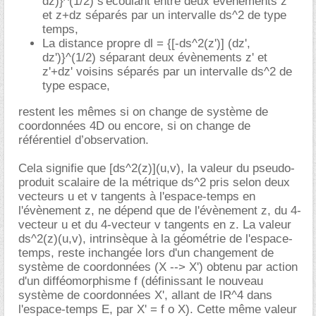
dz)}^(1/2) s'écoulant entre deux évènements z
et z+dz séparés par un intervalle ds^2 de type
temps,
La distance propre dl = {[-ds^2(z')] (dz',
dz')}^(1/2) séparant deux évènements z' et
z'+dz' voisins séparés par un intervalle ds^2 de
type espace,
restent les mêmes si on change de système de
coordonnées 4D ou encore, si on change de
référentiel d’observation.
Cela signifie que [ds^2(z)](u,v), la valeur du pseudo-
produit scalaire de la métrique ds^2 pris selon deux
vecteurs u et v tangents à l'espace-temps en
l'évènement z, ne dépend que de l'évènement z, du 4-
vecteur u et du 4-vecteur v tangents en z. La valeur
ds^2(z)(u,v), intrinsèque à la géométrie de l'espace-
temps, reste inchangée lors d'un changement de
système de coordonnées (X --> X') obtenu par action
d'un difféomorphisme f (définissant le nouveau
système de coordonnées X', allant de IR^4 dans
l'espace-temps E, par X' = f o X). Cette même valeur