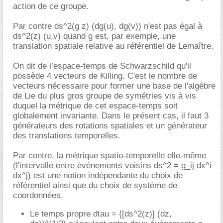
action de ce groupe.
Par contre ds^2(g z) (dg(u), dg(v)) n'est pas égal à
ds^2(z) (u,v) quand g est, par exemple, une
translation spatiale relative au référentiel de Lemaître.
On dit de l’espace-temps de Schwarzschild qu'il
possède 4 vecteurs de Killing. C'est le nombre de
vecteurs nécessaire pour former une base de l'algèbre
de Lie du plus gros groupe de symétries vis à vis
duquel la métrique de cet espace-temps soit
globalement invariante. Dans le présent cas, il faut 3
générateurs des rotations spatiales et un générateur
des translations temporelles.
Par contre, la métrique spatio-temporelle elle-même
(l'intervalle entre évènements voisins ds^2 = g_ij dx^i
dx^j) est une notion indépendante du choix de
référentiel ainsi que du choix de système de
coordonnées.
Le temps propre dtau = {[ds^2(z)] (dz,