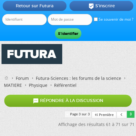
Retour sur Futura
S'inscrire

Se souvenir de moi ?
Forum
Futura-Sciences : les forums de la science
MATIERE
Physique
Référentiel

RÉPONDRE À LA DISCUSSION
Page 3 sur 3
3
Première
Affichage des résultats 61 à 71 sur 71