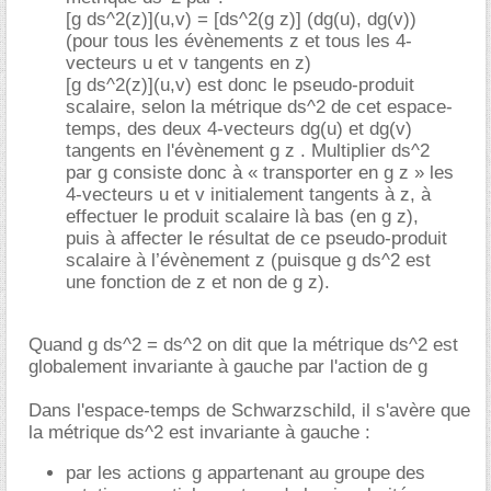
[g ds^2(z)](u,v) = [ds^2(g z)] (dg(u), dg(v))
(pour tous les évènements z et tous les 4-
vecteurs u et v tangents en z)
[g ds^2(z)](u,v) est donc le pseudo-produit
scalaire, selon la métrique ds^2 de cet espace-
temps, des deux 4-vecteurs dg(u) et dg(v)
tangents en l'évènement g z . Multiplier ds^2
par g consiste donc à « transporter en g z » les
4-vecteurs u et v initialement tangents à z, à
effectuer le produit scalaire là bas (en g z),
puis à affecter le résultat de ce pseudo-produit
scalaire à l’évènement z (puisque g ds^2 est
une fonction de z et non de g z).
Quand g ds^2 = ds^2 on dit que la métrique ds^2 est
globalement invariante à gauche par l'action de g
Dans l'espace-temps de Schwarzschild, il s'avère que
la métrique ds^2 est invariante à gauche :
par les actions g appartenant au groupe des