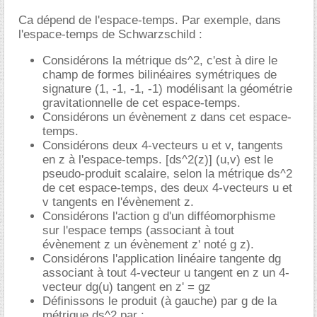
Ca dépend de l'espace-temps. Par exemple, dans
l'espace-temps de Schwarzschild :
Considérons la métrique ds^2, c'est à dire le
champ de formes bilinéaires symétriques de
signature (1, -1, -1, -1) modélisant la géométrie
gravitationnelle de cet espace-temps.
Considérons un évènement z dans cet espace-
temps.
Considérons deux 4-vecteurs u et v, tangents
en z à l'espace-temps. [ds^2(z)] (u,v) est le
pseudo-produit scalaire, selon la métrique ds^2
de cet espace-temps, des deux 4-vecteurs u et
v tangents en l'évènement z.
Considérons l'action g d'un difféomorphisme
sur l'espace temps (associant à tout
évènement z un évènement z' noté g z).
Considérons l'application linéaire tangente dg
associant à tout 4-vecteur u tangent en z un 4-
vecteur dg(u) tangent en z' = gz
Définissons le produit (à gauche) par g de la
métrique ds^2 par :