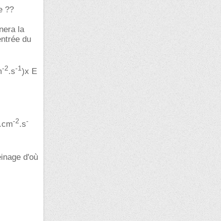
e ??
nera la
entrée du
-2
-1
m
.s
)x E
-2
-
s.cm
.s
einage d'où