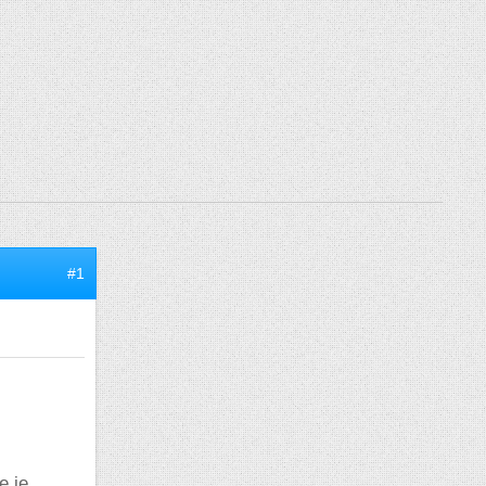
#1
e je