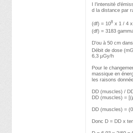
I l'intensité d'ém
d la distance par 
8
(df) = 10
x 1 / 4 x
(df) = 3183 gamm
D'ou à 50 cm dans l
Débit de dose (mG
6,3 µGy/h
Pour le changement 
massique en énergi
les raisons donnée
DD (muscles) / DD 
DD (muscles) = [(μ
DD (muscles) = (0
Donc D = DD x tem