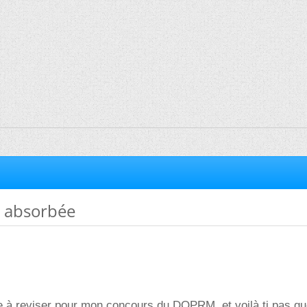
 absorbée
 à reviser pour mon concours du DQPRM, et voilà ti pas qu