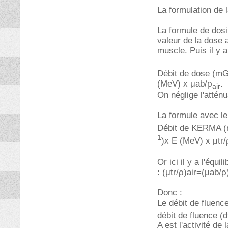
La formulation de 
La formule de dos
valeur de la dose a
muscle. Puis il y 
Débit de dose (mG
(MeV) x μab/ρ
.
air
On néglige l'atténua
La formule avec l
Débit de KERMA (
1
)x E (MeV) x μtr/
Or ici il y a l'équ
: (μtr/ρ)air=(μab/ρ
Donc :
Le débit de fluence
débit de fluence (df
A est l'activité de 