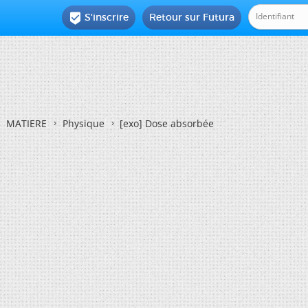
S'inscrire
Retour sur Futura

MATIERE
Physique
[exo] Dose absorbée