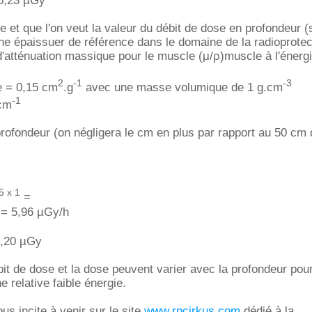
 0,23 µGy
ue et que l'on veut la valeur du débit de dose en profondeur 
ne épaissuer de référence dans le domaine de la radioprotect
t d'atténuation massique pour le muscle (μ/ρ)muscle à l'énerg
2
-1
-3
e = 0,15 cm
.g
avec une masse volumique de 1 g.cm
-1
 cm
rofondeur (on négligera le cm en plus par rapport au 50 cm 
5 x 1
=
 = 5,96 µGy/h
0,20 µGy
t de dose et la dose peuvent varier avec la profondeur pou
 relative faible énergie.
us incite à venir sur le site
www.rpcirkus.com
dédié à la