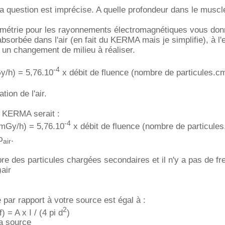
la question est imprécise. A quelle profondeur dans le muscl
imétrie pour les rayonnements électromagnétiques vous don
bsorbée dans l'air (en fait du KERMA mais je simplifie), à l'
a un changement de milieu à réaliser.
-4
y/h) = 5,76.10
x débit de fluence (nombre de particules.c
tion de l'air.
e KERMA serait :
-4
mGy/h) = 5,76.10
x débit de fluence (nombre de particule
ρ
.
air
ilibre des particules chargées secondaires et il n'y a pas de fr
)air
 par rapport à votre source est égal à :
2
) = A x I / (4 pi d
)
la source