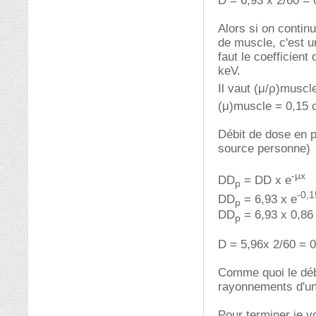
D = 6,93 x 2/60 =
Alors si on contin
de muscle, c'est u
faut le coefficien
keV.
Il vaut (μ/ρ)muscl
(μ)muscle = 0,15
Débit de dose en p
source personne)
-µx
DD
= DD x e
p
-0,1
DD
= 6,93 x e
p
DD
= 6,93 x 0,86
p
D = 5,96x 2/60 = 
Comme quoi le débi
rayonnements d'une
Pour terminer je vo