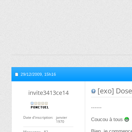
29/12/2009,
15h16
[exo] Dose
invite3413ce14
------
Date d'inscription
janvier
Coucou à tous
1970
Bien, je commence
Messages
82