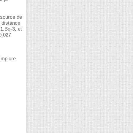
 source de
 distance
1.Bq-3, et
0.027
 implore