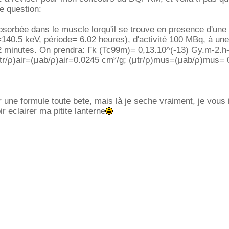
e question:
bsorbée dans le muscle lorqu'il se trouve en presence d'une
0.5 keV, période= 6.02 heures), d'activité 100 MBq, à une
 minutes. On prendra: Γk (Tc99m)= 0,13.10^(-13) Gy.m-2.h-
μtr/ρ)air=(μab/ρ)air=0.0245 cm²/g; (μtr/ρ)mus=(μab/ρ)mus= 
oir une formule toute bete, mais là je seche vraiment, je vous
r eclairer ma pitite lanterne