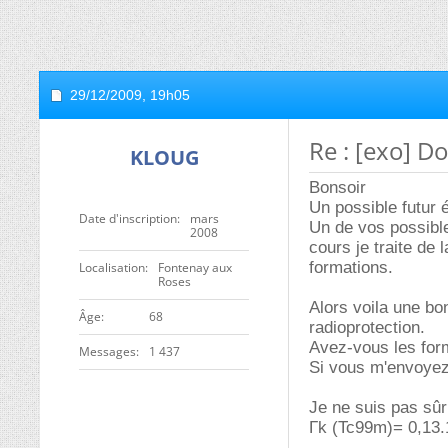
29/12/2009,
19h05
Re : [exo] D
KLOUG
Bonsoir
Un possible futur 
Date d'inscription
mars
Un de vos possible
2008
cours je traite de 
formations.
Localisation
Fontenay aux
Roses
Alors voila une bo
ge
68
radioprotection.
Avez-vous les for
Messages
1 437
Si vous m'envoyez 
Je ne suis pas sûr 
Γk (Tc99m)= 0,13.