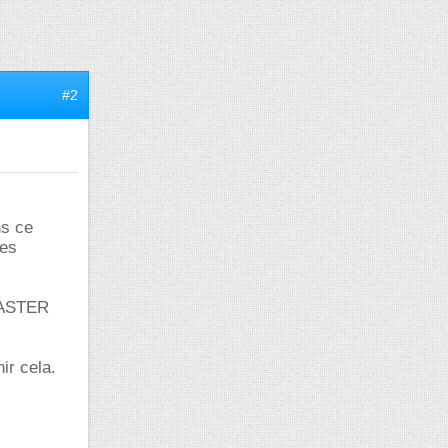
#2
ns ce
res
 MASTER
ir cela.