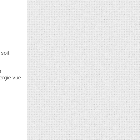
soit
t
ergie vue