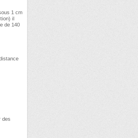
(sous 1 cm
ion) il
ie de 140
distance
r des