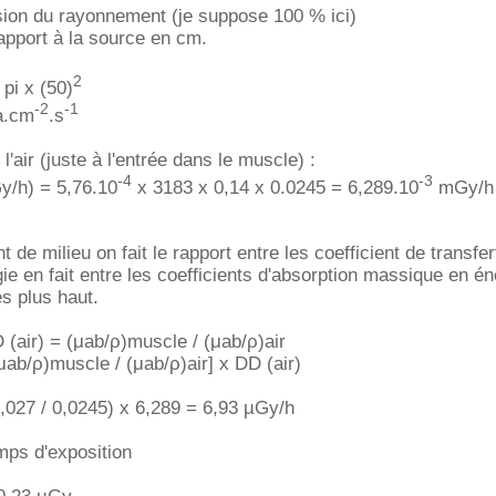
ission du rayonnement (je suppose 100 % ici)
rapport à la source en cm.
2
 pi x (50)
-2
-1
a.cm
.s
'air (juste à l'entrée dans le muscle) :
-4
-3
y/h) = 5,76.10
x 3183 x 0,14 x 0.0245 = 6,289.10
mGy/h 
de milieu on fait le rapport entre les coefficient de transfer
e en fait entre les coefficients d'absorption massique en én
s plus haut.
(air) = (μab/ρ)muscle / (μab/ρ)air
ab/ρ)muscle / (μab/ρ)air] x DD (air)
,027 / 0,0245) x 6,289 = 6,93 µGy/h
ps d'exposition