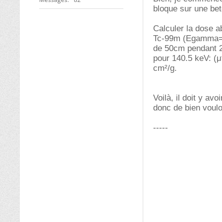
bloque sur une bet
Calculer la dose a
Tc-99m (Egamma=14
de 50cm pendant 2
pour 140.5 keV: (
cm²/g.
Voilà, il doit y av
donc de bien vouloi
-----