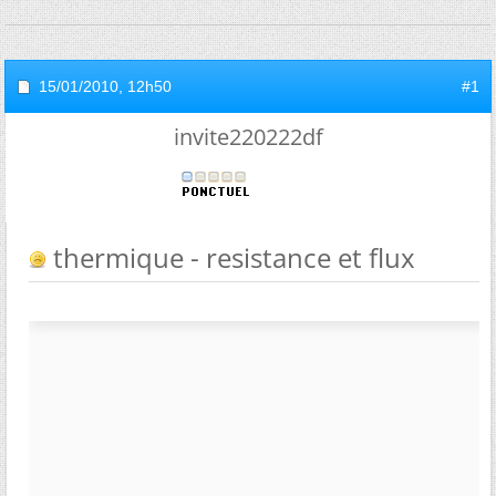
15/01/2010,
12h50
#1
invite220222df
thermique - resistance et flux