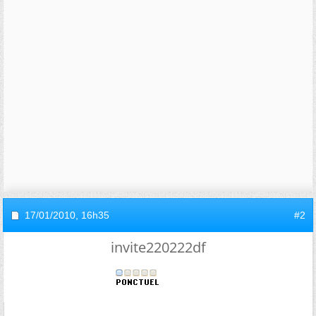
17/01/2010,
16h35
#2
invite220222df