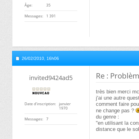
ge
35
Messages
1 391
26/02/2010,
16h06
Re : Problèm
invited9424ad5
très bien merci 
j'ai une autre ques
Date d'inscription
janvier
comment faire pour
1970
ne change pas ?
du genre :
Messages
7
"en utilisant la co
distance que le sol