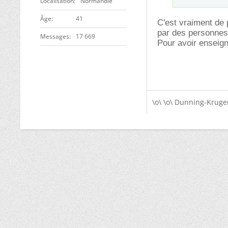
Localisation
Normandie
ge
41
C'est vraiment de p
par des personnes 
Messages
17 669
Pour avoir enseign
\o\ \o\ Dunning-Kruger