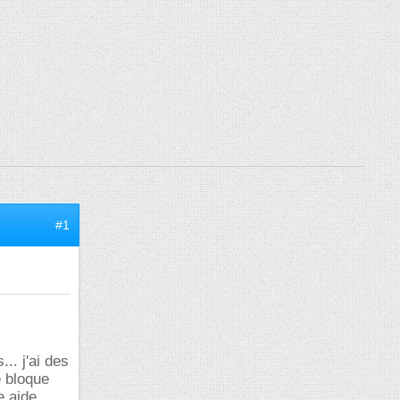
#1
.. j'ai des
e bloque
 aide..