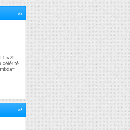
#2
t 5/2f.
 célérité
lambda=
#3