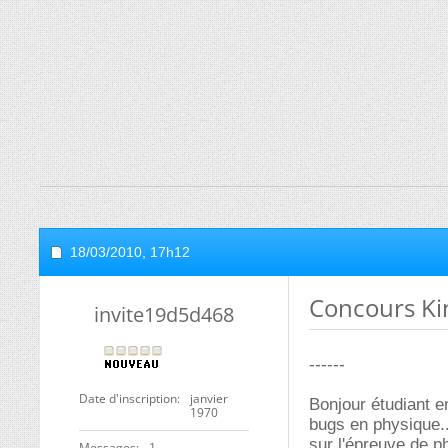
18/03/2010,
17h12
Concours Ki
invite19d5d468
------
Date d'inscription
janvier
Bonjour étudiant en
1970
bugs en physique..
sur l'épreuve de p
Messages
1