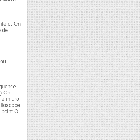
ité c. On
p de
 ou
équence
e) On
 le micro
illoscope
 point O.