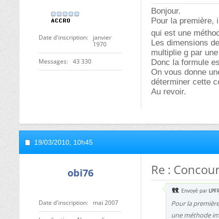
Bonjour.
Pour la première, i
qui est une métho
Date d'inscription
janvier
Les dimensions de 
1970
multiplie g par une
Messages
43 330
Donc la formule es
On vous donne une
déterminer cette c
Au revoir.
19/03/2010,
10h45
Re : Concour
obi76
Envoyé par
LPF
Date d'inscription
mai 2007
Pour la première,
une méthode im