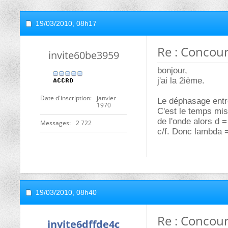
19/03/2010,
08h17
Re : Concour
invite60be3959
bonjour,
j'ai la 2ième.
Date d'inscription
janvier
Le déphasage entre
1970
C'est le temps mis 
de l'onde alors d 
Messages
2 722
c/f. Donc lambda 
19/03/2010,
08h40
Re : Concour
invite6dffde4c