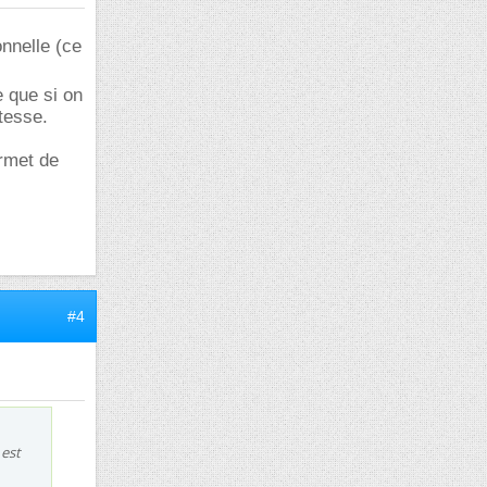
onnelle (ce
e que si on
itesse.
rmet de
#4
 est