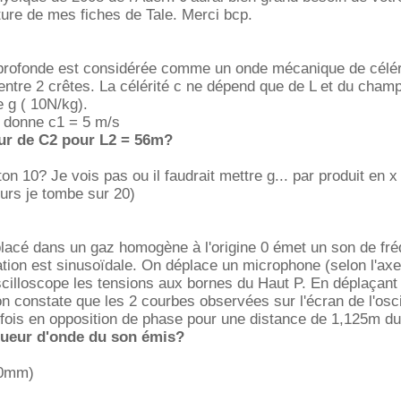
ure de mes fiches de Tale. Merci bcp.
 profonde est considérée comme un onde mécanique de célér
 entre 2 crêtes. La célérité c ne dépend que de L et du cham
e g ( 10N/kg).
 donne c1 = 5 m/s
eur de C2 pour L2 = 56m?
n 10? Je vois pas ou il faudrait mettre g... par produit en x
eurs je tombe sur 20)
placé dans un gaz homogène à l'origine 0 émet un son de fr
ation est sinusoïdale. On déplace un microphone (selon l'ax
scilloscope les tensions aux bornes du Haut P. En déplaçant
 on constate que les 2 courbes observées sur l'écran de l'osc
fois en opposition de phase pour une distance de 1,125m du
ngueur d'onde du son émis?
450mm)