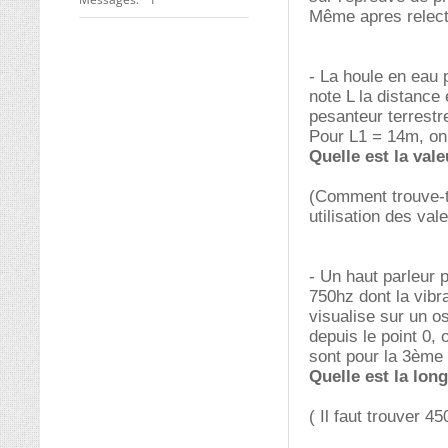
Même apres relect
- La houle en eau
note L la distance
pesanteur terrestr
Pour L1 = 14m, on
Quelle est la val
(Comment trouve-to
utilisation des val
- Un haut parleur 
750hz dont la vibr
visualise sur un o
depuis le point 0,
sont pour la 3ème 
Quelle est la lo
( Il faut trouver 