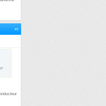
#3
ça
conducteur