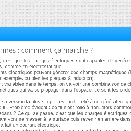
tennes : comment ça marche ?
ir, c'est que les charges électriques sont capables de génére
s, comme en électrostatique.
ants électriques peuvent générer des champs magnétiques (
r exemple, ou bien les plaques à induction).
ont variables dans le temps, on va voir une combinaison de
nétiques qui va se propager dans l'espace, ce sont les onde
sa version la plus simple, est un fil relié à un générateur q
fil. Problème évident : ce fil n'est relié à rien, alors comme
edans ? Ce qui se passe, c'est que les charges électriques 
rant vont se masser à la surface puis revenir en arrière dans
a fait un courant électrique.
ussée montre qu'il doit y avoir un lien entre la longueur de 