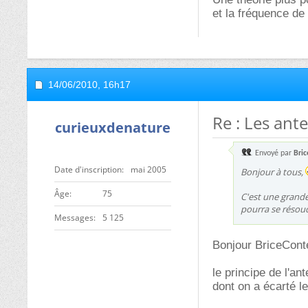
et la fréquence de
14/06/2010,
16h17
Re : Les an
curieuxdenature
Envoyé par
Bric
Date d'inscription
mai 2005
Bonjour à tous,
ge
75
C'est une grande
pourra se résou
Messages
5 125
Bonjour BriceCont
le principe de l'a
dont on a écarté l