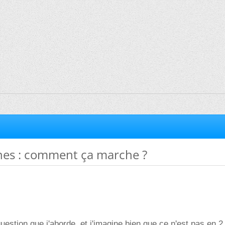
es : comment ça marche ?
uestion que j'aborde, et j'imagine bien que ce n'est pas en 