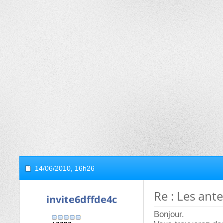
14/06/2010,
16h26
Re : Les an
invite6dffde4c
Bonjour.