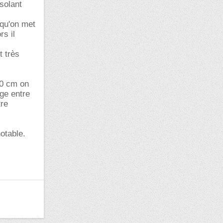
solant
 qu'on met
s il
 très
50 cm on
ge entre
tre
notable.