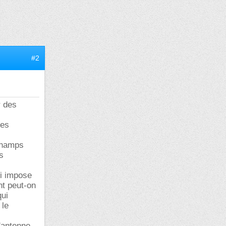
#2
r des
les
 champs
s
ui impose
nt peut-on
qui
 le
l'antenne