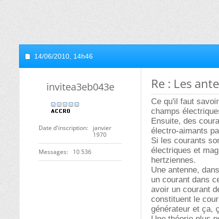
14/06/2010,
14h46
Re : Les an
invitea3eb043e
Ce qu'il faut savo
champs électrique
Ensuite, des cour
Date d'inscription
janvier
électro-aimants pa
1970
Si les courants s
électriques et mag
Messages
10 536
hertziennes.
Une antenne, dans 
un courant dans ce 
avoir un courant d
constituent le cou
générateur et ça, ç
Une théorie plus po