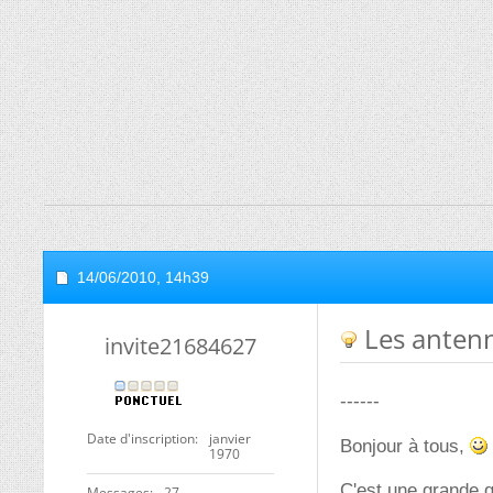
14/06/2010,
14h39
Les antenn
invite21684627
------
Date d'inscription
janvier
Bonjour à tous,
1970
C'est une grande q
Messages
27