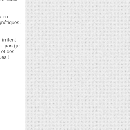
u en
gnétiques,
irritent
nt
pas
(je
 et des
ues !