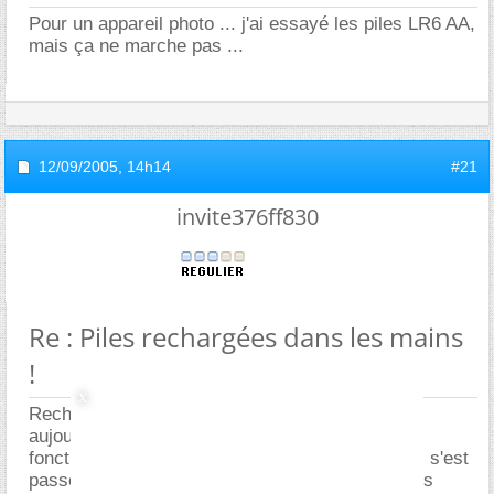
Pour un appareil photo ... j'ai essayé les piles LR6 AA,
mais ça ne marche pas ...
12/09/2005,
14h14
#21
invite376ff830
Re : Piles rechargées dans les mains
!
Rechargées une 2è fois dans mes mains, et
aujourd'hui j'ai déjà utilisé plus de 30 fois : ça
fonctionne encore ! Je ne comprends pas ce qui s'est
passé. Normalement jusqu'à une centaine de fois