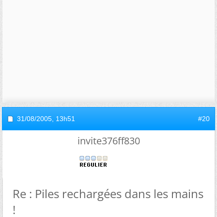
31/08/2005,
13h51
#20
invite376ff830
Re : Piles rechargées dans les mains
!