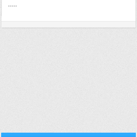
-----