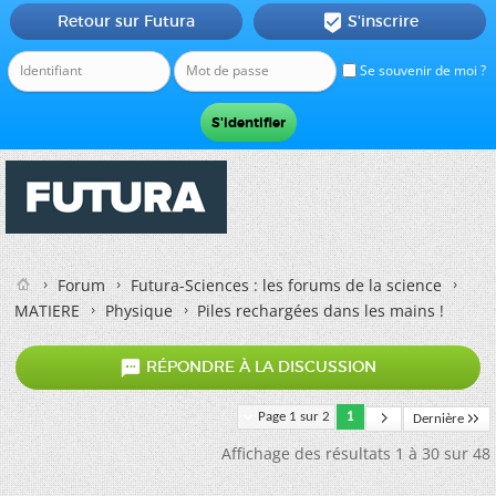
Retour sur Futura
S'inscrire

Se souvenir de moi ?
Forum
Futura-Sciences : les forums de la science
MATIERE
Physique
Piles rechargées dans les mains !

RÉPONDRE À LA DISCUSSION
Page 1 sur 2
1
Dernière
Affichage des résultats 1 à 30 sur 48