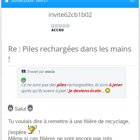
30/08/2005,
06h17
#7
invite62cb1b02
Re : Piles rechargées dans les mains
!
Envoyé par
anscia
Ce ne sont pas des
piles
rechargeables, ils sont
à jeter
après qu'ils soient à plat !
Je deviens écolo
...
Salut
Tu voulais dire à remettre à une filière de recyclage,
j'espère
!
Même si ces filières ne sont encore pas très