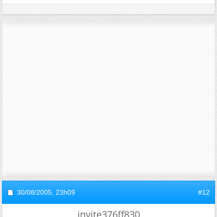
30/08/2005,
23h09
#12
invite376ff830