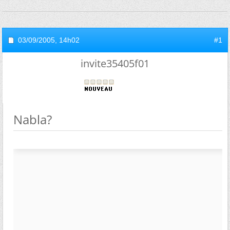
03/09/2005,
14h02
#1
invite35405f01
Nabla?