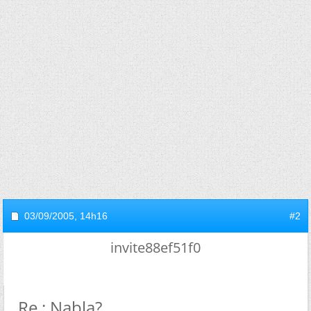
03/09/2005,
14h16
#2
invite88ef51f0
Re : Nabla?