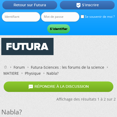
Retour sur Futura
S'inscrire

Se souvenir de moi ?
Forum
Futura-Sciences : les forums de la science
MATIERE
Physique
Nabla?

RÉPONDRE À LA DISCUSSION
Affichage des résultats 1 à 2 sur 2
Nabla?