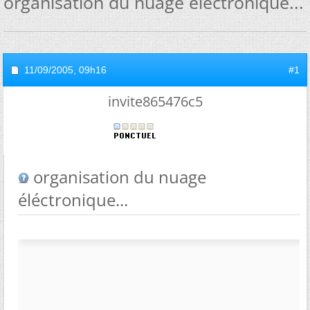
organisation du nuage éléctronique...
11/09/2005,
09h16
#1
invite865476c5
organisation du nuage
éléctronique...