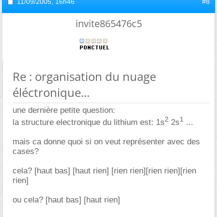
11/09/2005,
16h46
#8
invite865476c5
Re : organisation du nuage
éléctronique...
une dernière petite question:
2
1
la structure electronique du lithium est: 1s
2s
...
mais ca donne quoi si on veut représenter avec des
cases?
cela? [haut bas] [haut rien] [rien rien][rien rien][rien
rien]
ou cela? [haut bas] [haut rien]