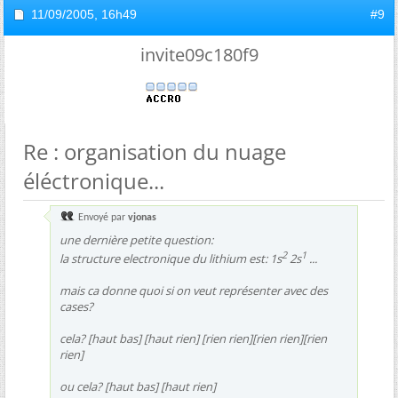
11/09/2005,
16h49
#9
invite09c180f9
Re : organisation du nuage
éléctronique...
Envoyé par
vjonas
une dernière petite question:
2
1
la structure electronique du lithium est: 1s
2s
...
mais ca donne quoi si on veut représenter avec des
cases?
cela? [haut bas] [haut rien] [rien rien][rien rien][rien
rien]
ou cela? [haut bas] [haut rien]