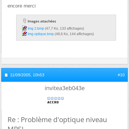
encore merci
Images attachées
Img 2.bmp‎
(47,7 Ko, 133 affichages)
Img optique.bmp‎
(48,6 Ko, 144 affichages)
11/09/2005,
10h53
#10
invitea3eb043e
Re : Problème d'optique niveau
MPSI