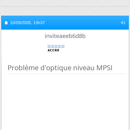
10/09/2005,
19h37
#1
inviteaeeb6d8b
Problème d'optique niveau MPSI