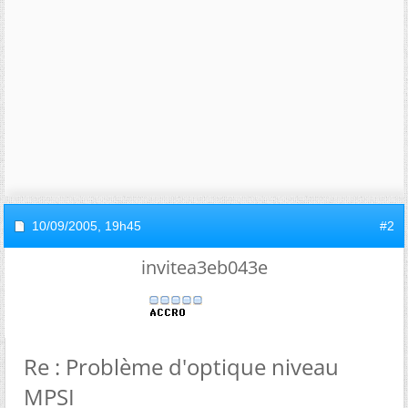
10/09/2005,
19h45
#2
invitea3eb043e
Re : Problème d'optique niveau
MPSI