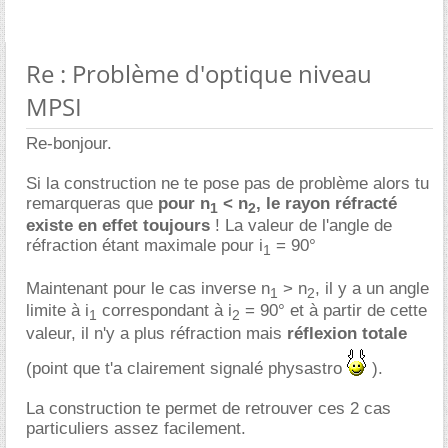
Re : Problème d'optique niveau
MPSI
Re-bonjour.
Si la construction ne te pose pas de problème alors tu
remarqueras que
pour n
< n
, le rayon réfracté
1
2
existe en effet toujours
! La valeur de l'angle de
réfraction étant maximale pour i
= 90°
1
Maintenant pour le cas inverse n
> n
, il y a un angle
1
2
limite à i
correspondant à i
= 90° et à partir de cette
1
2
valeur, il n'y a plus réfraction mais
réflexion totale
(point que t'a clairement signalé physastro
).
La construction te permet de retrouver ces 2 cas
particuliers assez facilement.