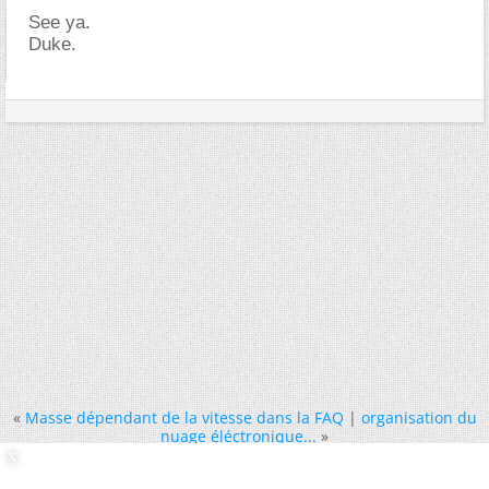
See ya.
Duke.
«
Masse dépendant de la vitesse dans la FAQ
|
organisation du
nuage éléctronique...
»