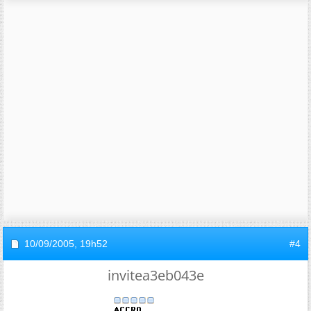
10/09/2005,
19h52
#4
invitea3eb043e