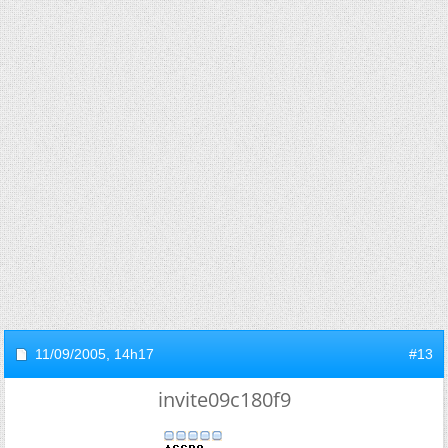
11/09/2005,
14h17
#13
invite09c180f9