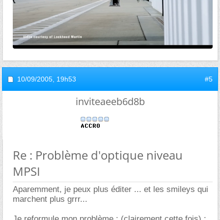
10/09/2005,
19h53
#5
inviteaeeb6d8b
Re : Problème d'optique niveau
MPSI
Aparemment, je peux plus éditer ... et les smileys qui
marchent plus grrr...
Je reformule mon problème : (clairement cette fois) :