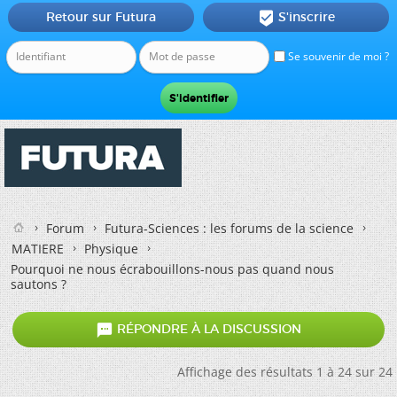
Retour sur Futura
S'inscrire

Se souvenir de moi ?
Forum
Futura-Sciences : les forums de la science
MATIERE
Physique
Pourquoi ne nous écrabouillons-nous pas quand nous
sautons ?

RÉPONDRE À LA DISCUSSION
Affichage des résultats 1 à 24 sur 24