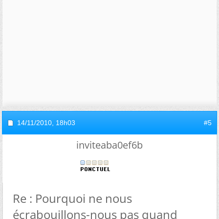
14/11/2010,
18h03
#5
inviteaba0ef6b
Re : Pourquoi ne nous
écrabouillons-nous pas quand