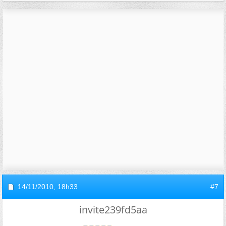
14/11/2010,
18h33
#7
invite239fd5aa