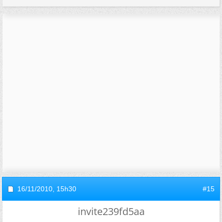
16/11/2010,
15h30
#15
invite239fd5aa