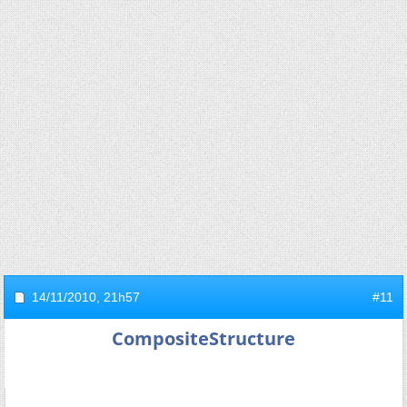
14/11/2010,
21h57
#11
CompositeStructure