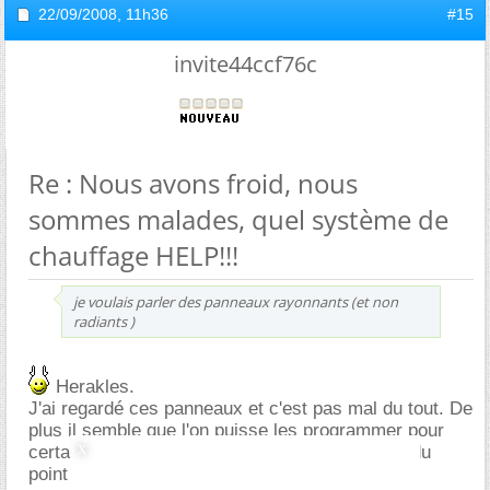
22/09/2008,
11h36
#15
invite44ccf76c
Re : Nous avons froid, nous
sommes malades, quel système de
chauffage HELP!!!
je voulais parler des panneaux rayonnants (et non
radiants )
Herakles.
J'ai regardé ces panneaux et c'est pas mal du tout. De
plus il semble que l'on puisse les programmer pour
certains, ce qui me semble un grand avantage du
point de vue coût.