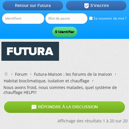
Retour sur Futura
S'inscrire

Se souvenir de moi ?
Forum
Futura-Maison : les forums de la maison
Habitat bioclimatique, isolation et chauffage
Nous avons froid, nous sommes malades, quel système de
chauffage HELP!!!

RÉPONDRE À LA DISCUSSION
Affichage des résultats 1 à 20 sur 20