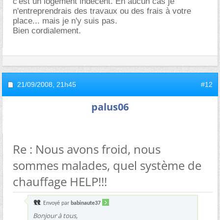
c'est un logement indécent. En aucun cas je
n'entreprendrais des travaux ou des frais à votre
place... mais je n'y suis pas.
Bien cordialement.
21/09/2008,
21h45
#12
palus06
Re : Nous avons froid, nous
sommes malades, quel système de
chauffage HELP!!!
Envoyé par
babinaute37
Bonjour à tous,