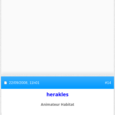
22/09/2008,
11h01
#14
herakles
Animateur Habitat