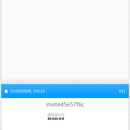
21/09/2008,
20h15
#11
invite45e57f6c