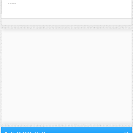
-----