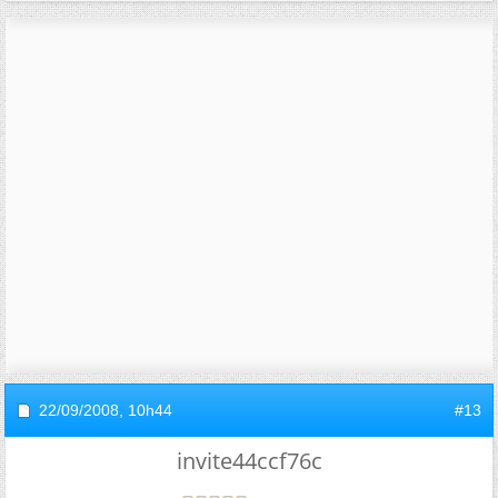
22/09/2008,
10h44
#13
invite44ccf76c