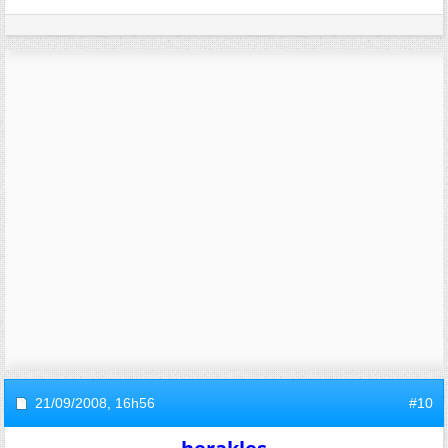
21/09/2008,
16h56
#10