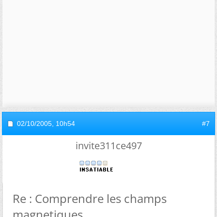
02/10/2005,
10h54
#7
invite311ce497
Re : Comprendre les champs
magnetiques