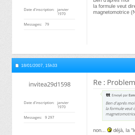
Ben d'aprés moi
la formule veut di
Date d'inscription
janvier
magnetomotrice (N
1970
Messages
79
18/01/2007,
15h33
Re : Proble
invitea29d1598
Envoyé par
Esm
Date d'inscription
janvier
Ben d'aprés moi
1970
la formule veut 
magnetomotrice
Messages
9 297
non...
déjà, la "