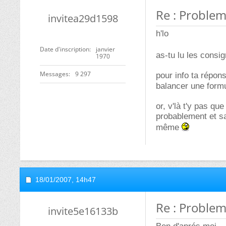
Re : Proble
invitea29d1598
h'lo
Date d'inscription
janvier
as-tu lu les consi
1970
Messages
9 297
pour info ta répon
balancer une formu
or, v'là t'y pas qu
probablement et sa
même
18/01/2007,
14h47
Re : Proble
invite5e16133b