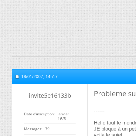
18/01/2007,
14h17
Probleme su
invite5e16133b
------
Date d'inscription
janvier
1970
Hello tout le mond
JE bloque à un pet
Messages
79
voila le sujet