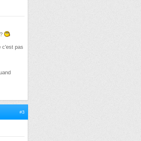
 ?
 c'est pas
quand
#3