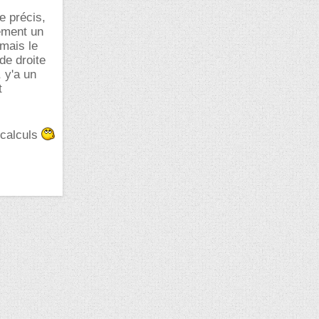
e précis,
vement un
 mais le
de droite
, y'a un
t
 calculs