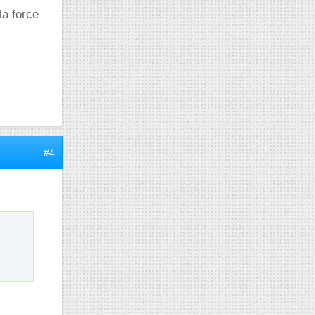
la force
#4