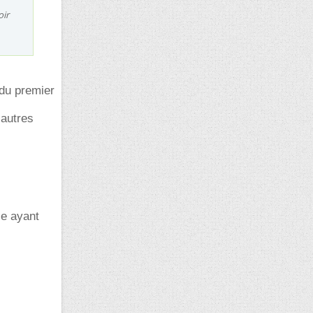
oir
 du premier
 autres
ie ayant