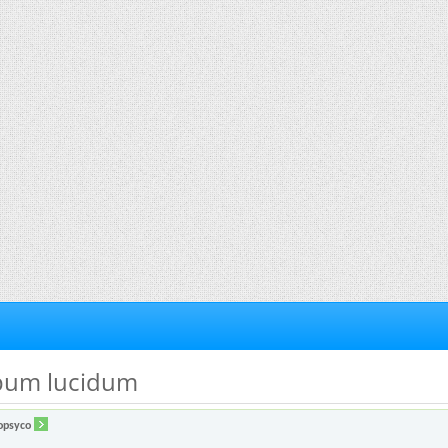
opum lucidum
opsyco