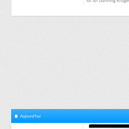
\o\ \o\ Dunning-Kruger
Aujourd'hui