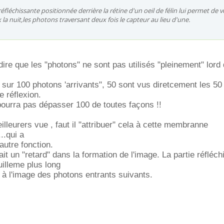
léchissante positionnée derrière la rétine d'un oeil de félin lui permet de v
a nuit,les photons traversant deux fois le capteur au lieu d'une.
dire que les "photons" ne sont pas utilisés "pleinement" lord
sur 100 photons 'arrivants", 50 sont vus diretcement les 50
e réflexion.
 pourra pas dépasser 100 de toutes façons !!
eilleurers vue , faut il "attribuer" cela à cette membranne
..qui a
utre fonction.
it un "retard" dans la formation de l'image. La partie réfléch
illeme plus long
" à l'image des photons entrants suivants.