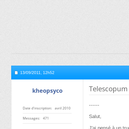
13/09/2011,
12h52
Telescopum
kheopsyco
------
Date d'inscription
avril 2010
Salut,
Messages
471
J'ai pensé à un tru