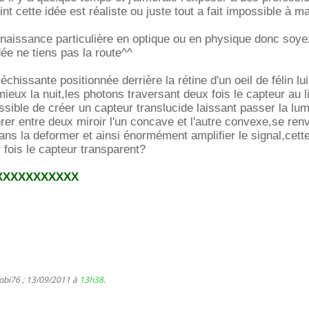
int cette idée est réaliste ou juste tout a fait impossible à ma
.
naissance particulière en optique ou en physique donc soye
dée ne tiens pas la route^^
hissante positionnée derrière la rétine d'un oeil de félin lu
ieux la nuit,les photons traversant deux fois le capteur au l
ossible de créer un capteur translucide laissant passer la lu
serer entre deux miroir l'un concave et l'autre convexe,se ren
sans la deformer et ainsi énormément amplifier le signal,cett
 fois le capteur transparent?
XXXXXXXXXXX
 obi76 ; 13/09/2011 à
13h38
.