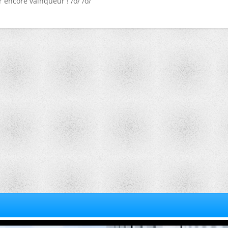
 encore vainqueur ! /o/ /o/