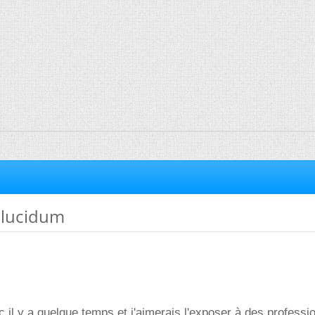
 lucidum
c il y a quelque temps et j'aimerais l'exposer à des professi