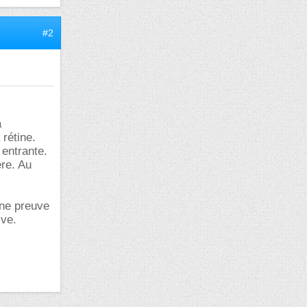
#2
a
 rétine.
 entrante.
ère. Au
une preuve
ive.