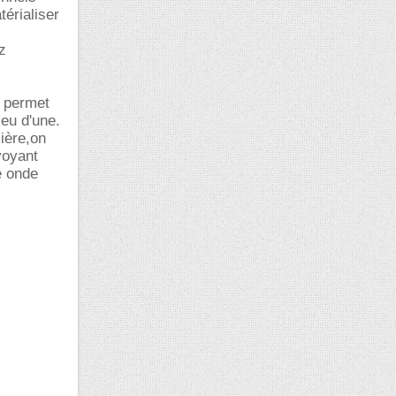
térialiser
z
i permet
ieu d'une.
mière,on
voyant
e onde