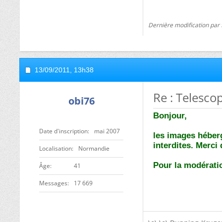
Dernière modification par
13/09/2011,
13h38
Re : Telesc
obi76
Bonjour,
Date d'inscription
mai 2007
les images héberg
interdites. Merci 
Localisation
Normandie
Pour la modérati
ge
41
Messages
17 669