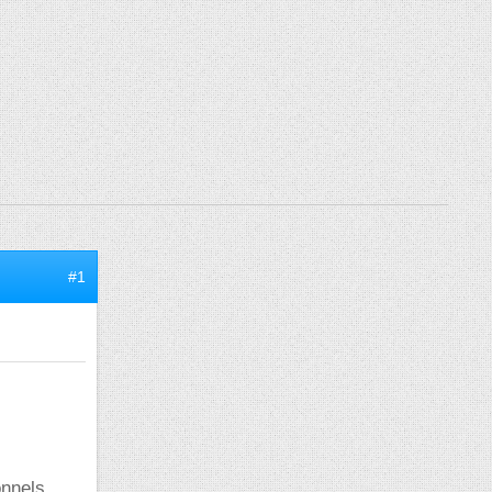
#1
onnels