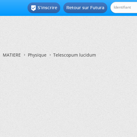
S'inscrire
Retour sur Futura

MATIERE
Physique
Telescopum lucidum