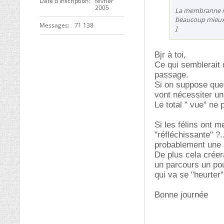
Date d'inscription
février
2005
La membranne réf
beaucoup mieux l
Messages
71 138
]
Bjr à toi,
Ce qui semblerait 
passage.
Si on suppose que 
vont nécessiter un
Le total " vue" ne
Si les félins ont m
"réfléchissante" ?..
probablement une a
De plus cela créera
un parcours un pou
qui va se "heurter
Bonne journée