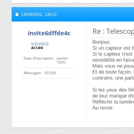
13/09/2011,
13h13
Re : Telesc
invite6dffde4c
Bonjour.
Si un capteur est t
Si le capteur n'es
Date d'inscription
janvier
sensibilité en fais
1970
Mais vous ne pouve
Et de toute façon, 
Messages
43 330
contraire, une par
Si les yeux des fél
de leur manque d'ef
Réfléchir la lumièr
Au revoir.