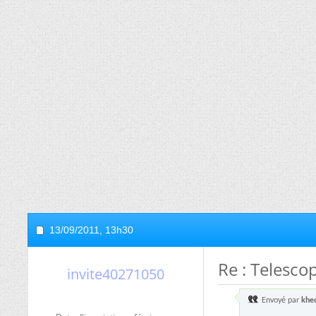
13/09/2011,
13h30
Re : Telesc
invite40271050
Envoyé par
khe