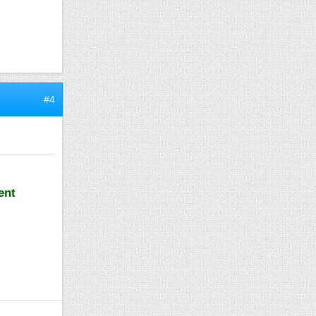
#4
ent