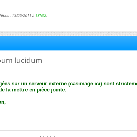
 f6bes ; 13/09/2011 à
13h32
.
opum lucidum
ées sur un serveur externe (casimage ici) sont strictem
de la mettre en pièce jointe.
on,