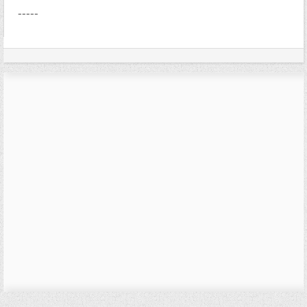
-----