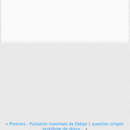
«
Phonons - Pulsation maximale de Debye
|
question simple:
problème de skieur...
»