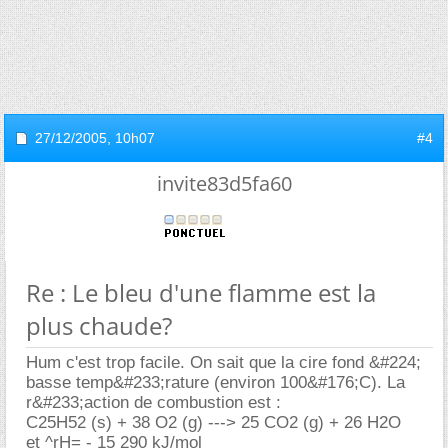
27/12/2005,
10h07
#4
invite83d5fa60
Re : Le bleu d'une flamme est la
plus chaude?
Hum c'est trop facile. On sait que la cire fond &#224;
basse temp&#233;rature (environ 100&#176;C). La
r&#233;action de combustion est :
C25H52 (s) + 38 O2 (g) ---> 25 CO2 (g) + 26 H2O
et ^rH= - 15 290 kJ/mol