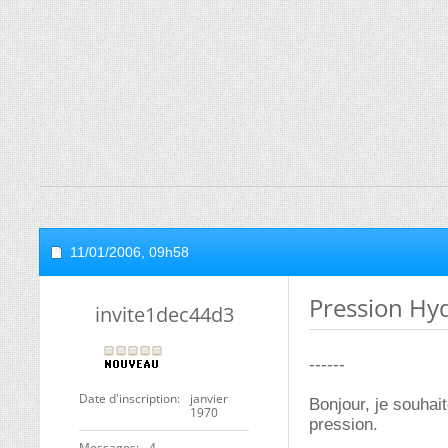
11/01/2006,
09h58
Pression Hy
invite1dec44d3
------
Date d'inscription
janvier
Bonjour, je souhai
1970
pression.
Messages
4