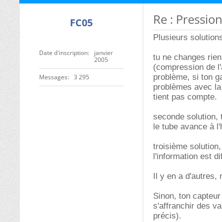
Re : Pressio
FC05
Plusieurs solutions
Date d'inscription
janvier
tu ne changes rien,
2005
(compression de l'a
problème, si ton g
Messages
3 295
problèmes avec la 
tient pas compte.
seconde solution, 
le tube avance à l'
troisième solution,
l'information est di
Il y en a d'autres
Sinon, ton capteur 
s'affranchir des v
précis).