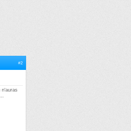
#2
u n'auras
..