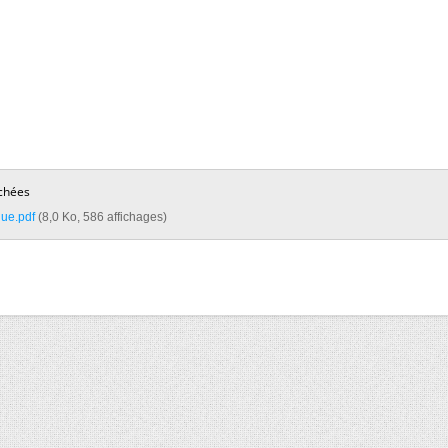
chées
ue.pdf‎
(8,0 Ko, 586 affichages)