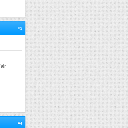
#3
air
-
#4