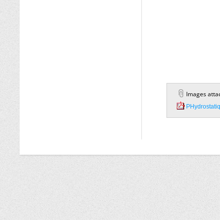
Images atta
PHydrostatiq