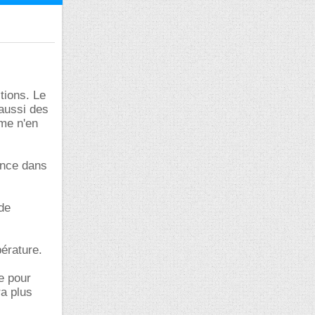
itions. Le
 aussi des
ème n'en
ance dans
 de
pérature.
le pour
ra plus