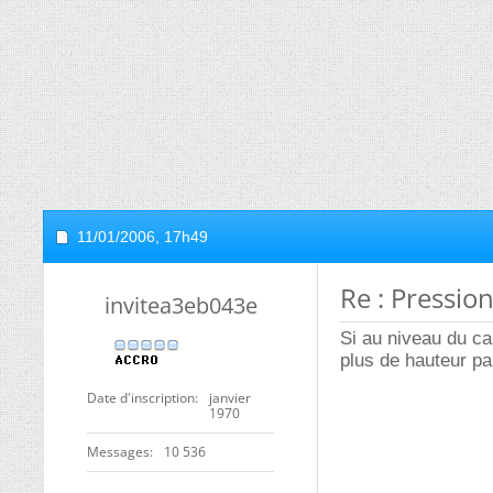
11/01/2006,
17h49
Re : Pressio
invitea3eb043e
Si au niveau du cap
plus de hauteur pa
Date d'inscription
janvier
1970
Messages
10 536