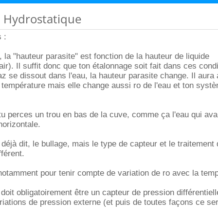
n Hydrostatique
 :
 la "hauteur parasite" est fonction de la hauteur de liquide
ir). Il suffit donc que ton étalonnage soit fait dans ces cond
az se dissout dans l'eau, la hauteur parasite change. Il aura
température mais elle change aussi ro de l'eau et ton syst
tu perces un trou en bas de la cuve, comme ça l'eau qui av
horizontale.
 déjà dit, le bullage, mais le type de capteur et le traitement
fférent.
, notamment pour tenir compte de variation de ro avec la tem
doit obligatoirement être un capteur de pression différentiel
ariations de pression externe (et puis de toutes façons ce se