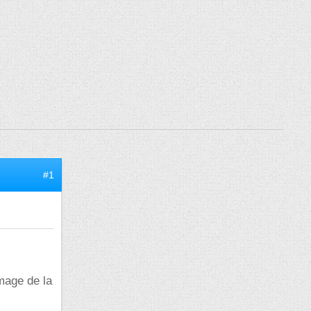
#1
mage de la