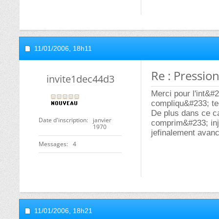
11/01/2006,
18h11
Re : Pressio
invite1dec44d3
Merci pour l'int&
compliqu&#233; t
De plus dans ce cas
Date d'inscription
janvier
comprim&#233; inje
1970
jefinalement avan
Messages
4
11/01/2006,
18h21