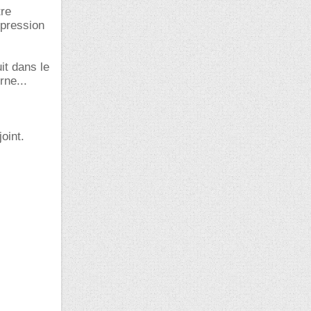
tre
 pression
it dans le
rne...
oint.