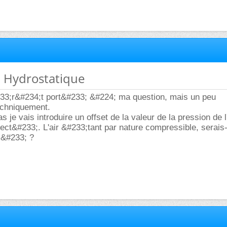
n Hydrostatique
#233;r&#234;t port&#233; &#224; ma question, mais un peu
echniquement.
 je vais introduire un offset de la valeur de la pression de l'
ct&#233;. L'air &#233;tant par nature compressible, serais
c&#233; ?