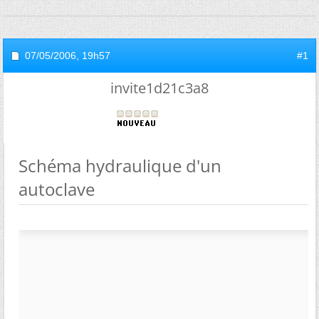
07/05/2006,
19h57
#1
invite1d21c3a8
Schéma hydraulique d'un
autoclave