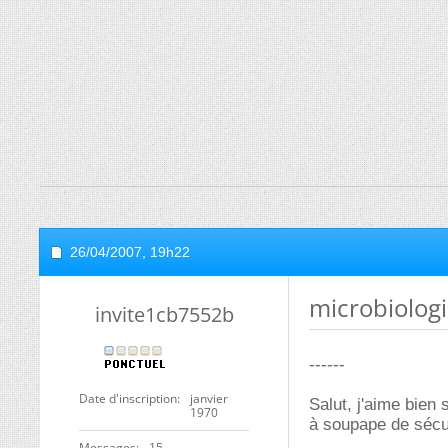
26/04/2007,
19h22
microbiologi
invite1cb7552b
------
Date d'inscription
janvier
Salut, j'aime bien 
1970
à soupape de sécur
Messages
15