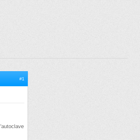
#1
l'autoclave