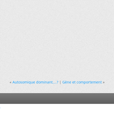
«
Autosomique dominant....?
|
Gène et comportement
»
e