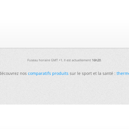
Fuseau horaire GMT +1. Il est actuellement
16h20
.
 découvrez nos
comparatifs produits
sur le sport et la santé :
therm