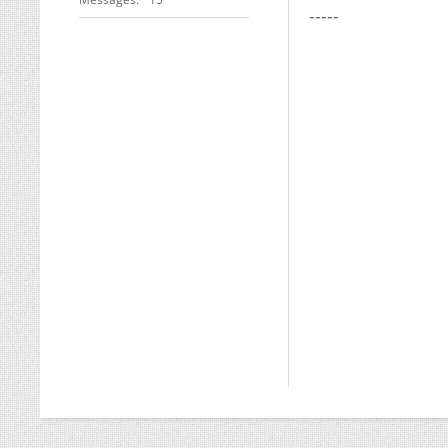
-----