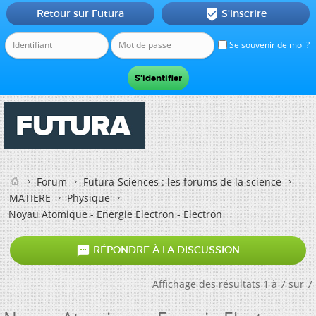
Retour sur Futura
S'inscrire

Se souvenir de moi ?
Forum
Futura-Sciences : les forums de la science
MATIERE
Physique
Noyau Atomique - Energie Electron - Electron

RÉPONDRE À LA DISCUSSION
Affichage des résultats 1 à 7 sur 7