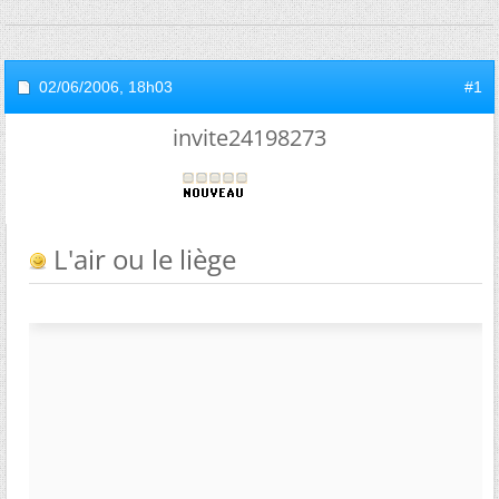
02/06/2006,
18h03
#1
invite24198273
L'air ou le liège