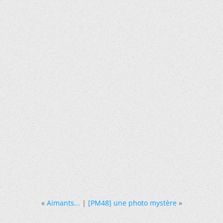
«
Aimants...
|
[PM48] une photo mystère
»