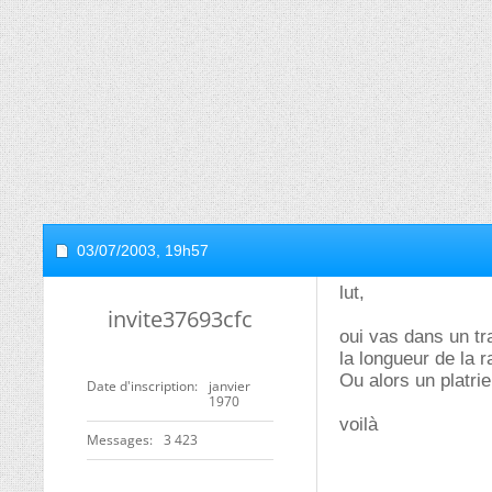
03/07/2003,
19h57
lut,
invite37693cfc
oui vas dans un tra
la longueur de la r
Ou alors un platrier
Date d'inscription
janvier
1970
voilà
Messages
3 423