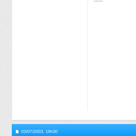
-----
03/07/2003,
19h30