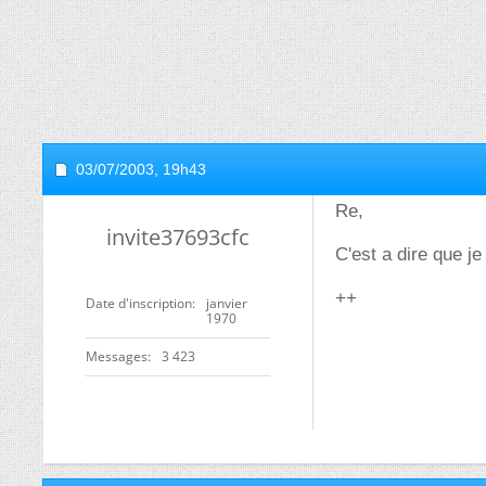
03/07/2003,
19h43
Re,
invite37693cfc
C'est a dire que je
++
Date d'inscription
janvier
1970
Messages
3 423