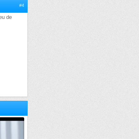
#4
peu de