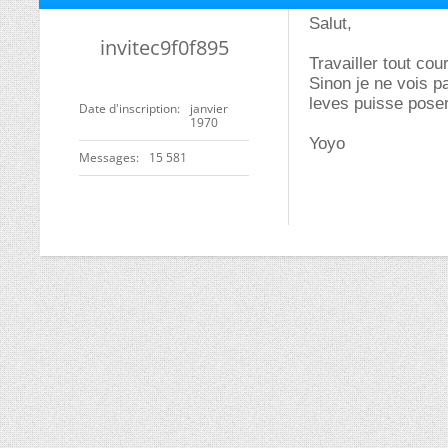
Salut,
invitec9f0f895
Travailler tout co
Sinon je ne vois pa
leves puisse pose
Date d'inscription
janvier
1970
Yoyo
Messages
15 581