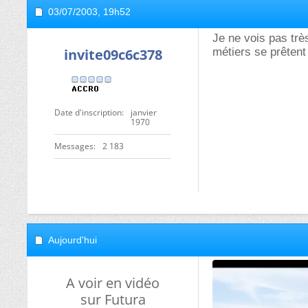
03/07/2003,
19h52
Je ne vois pas très
invite09c6c378
métiers se prêtent
Date d'inscription
janvier
1970
Messages
2 183
Aujourd'hui
A voir en vidéo
sur Futura