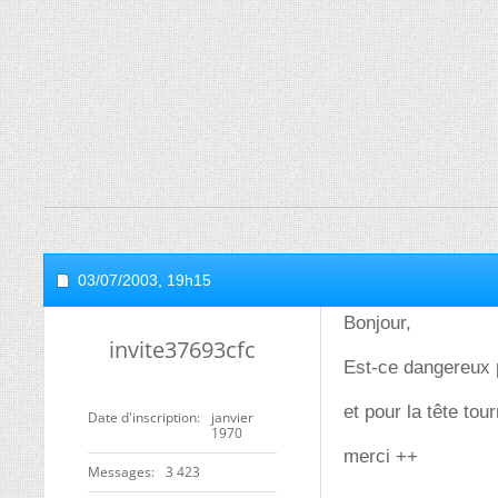
03/07/2003,
19h15
Bonjour,
invite37693cfc
Est-ce dangereux po
et pour la tête tou
Date d'inscription
janvier
1970
merci ++
Messages
3 423