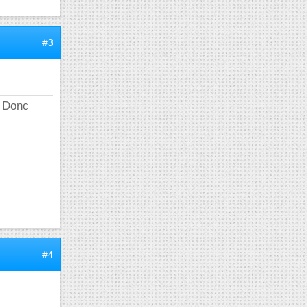
#3
. Donc
#4