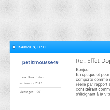
15/08/2018,
11h11
Re : Effet D
petitmousse49
Bonjour
En optique et pour
Date d'inscription
comporte comme si 
septembre 2017
réelle par rapport 
considérant comme
Messages
901
s'éloignant à la vi