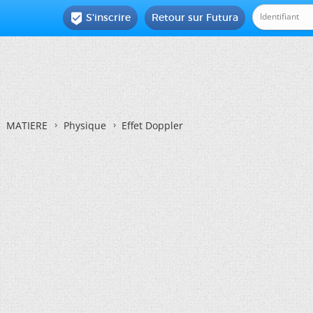
S'inscrire
Retour sur Futura

MATIERE
Physique
Effet Doppler