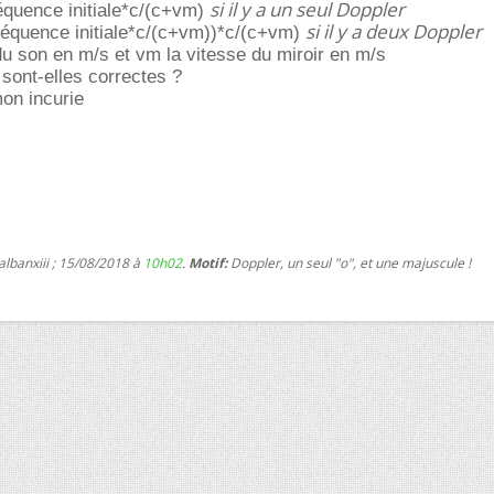
si il y a un seul Doppler
équence initiale*c/(c+vm)
si il y a deux Doppler
réquence initiale*c/(c+vm))*c/(c+vm)
du son en m/s et vm la vitesse du miroir en m/s
 sont-elles correctes ?
mon incurie
albanxiii ; 15/08/2018 à
10h02
.
Motif:
Doppler, un seul "o", et une majuscule !