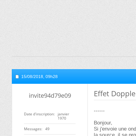
15/08/2018,
09h28
Effet Dopple
invite94d79e09
------
Date d'inscription
janvier
1970
Bonjour,
Si j'envoie une ond
Messages
49
la source, il se pr