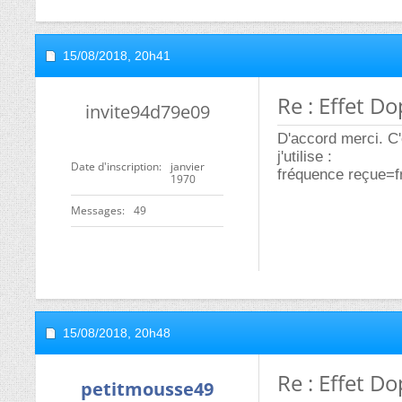
15/08/2018,
20h41
Re : Effet D
invite94d79e09
D'accord merci. C'
j'utilise :
Date d'inscription
janvier
fréquence reçue=f
1970
Messages
49
15/08/2018,
20h48
Re : Effet D
petitmousse49