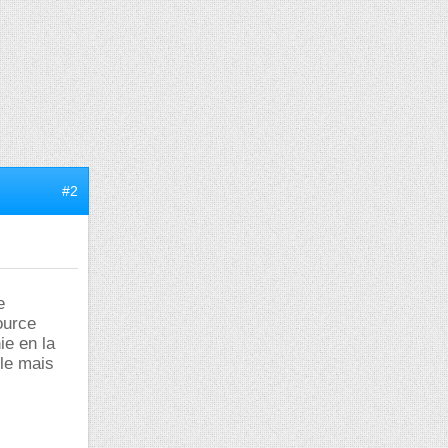
#2
e
ource
ie en la
le mais