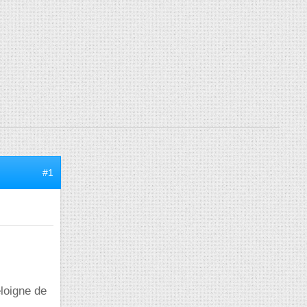
#1
éloigne de