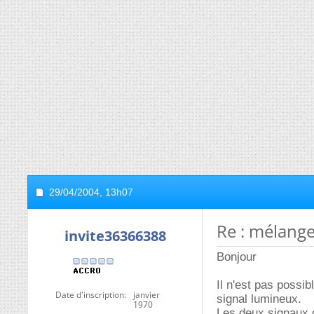
29/04/2004,
13h07
Re : mélange
invite36366388
Bonjour
Il n'est pas possib
Date d'inscription
janvier
signal lumineux.
1970
Les deux signaux d