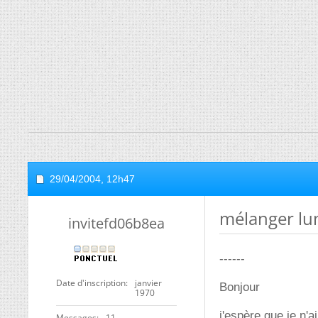
29/04/2004,
12h47
mélanger lum
invitefd06b8ea
------
Date d'inscription
janvier
Bonjour
1970
j'espère que je n'a
Messages
11