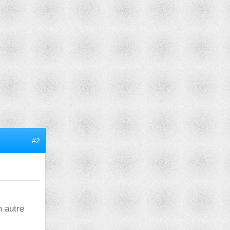
#2
n autre