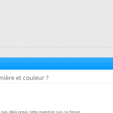
ière et couleur ?
i pas déjà posé cette question sur ce forum...