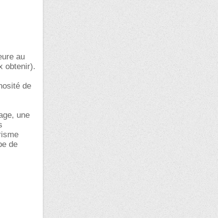
eure au
 obtenir).
nosité de
mage, une
s
prisme
pe de