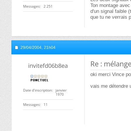
Ton montage avec pr
Messages
2 251
d'un signal faible (
que tu ne verrais 
29/04/2004,
21h04
Re : mélange
invitefd06b8ea
oki merci Vince po
vais me détendre u
Date d'inscription
janvier
1970
Messages
11