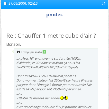
27/08/2006,
02h13
#4
pmdec
Re : Chauffer 1 metre cube d'air ?
Bonsoir,
Envoyé par
maho
.../...Avec 10° en moyenne sur l'année (1000m
d'altitude) et 20° dans la maison ça nous fait
E=n*T°*CM=41.4*(20°-10°)*34=14076 Joule
Donc P=14076/3.6e6 = 0.004kWh par m^3.
Donc mon ventilateur fait 250m^3 par heure 6heures
par jour donc l'énergie à fournir pour renouveler l'air
est de 6kwh par jour soit 2190kwh par année.
.../...
219 litre de mazout par année
.../...
Avec un échangeur double-flux je pourrais diminuer