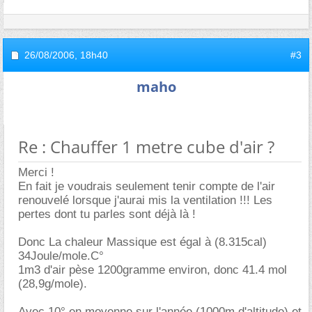
26/08/2006,
18h40
#3
maho
Re : Chauffer 1 metre cube d'air ?
Merci !
En fait je voudrais seulement tenir compte de l'air
renouvelé lorsque j'aurai mis la ventilation !!! Les
pertes dont tu parles sont déjà là !
Donc La chaleur Massique est égal à (8.315cal)
34Joule/mole.C°
1m3 d'air pèse 1200gramme environ, donc 41.4 mol
(28,9g/mole).
Avec 10° en moyenne sur l'année (1000m d'altitude) et