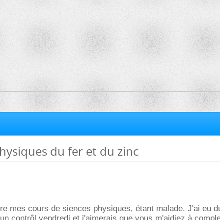
hysiques du fer et du zinc
vre mes cours de siences physiques, étant malade. J'ai eu d
a un contrôl vendredi et j'aimerais que vous m'aidiez à comple