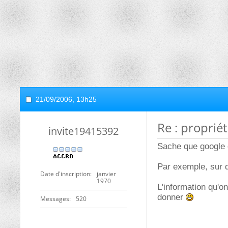
21/09/2006,
13h25
Re : proprié
invite19415392
Sache que google e
Par exemple, sur d
Date d'inscription
janvier
1970
L'information qu'o
donner
Messages
520