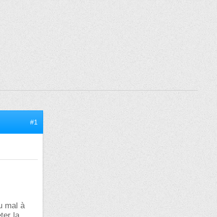
#1
u mal à
ter la