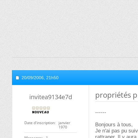
20/09/2006,
21h50
propriétés p
invitea9134e7d
------
Date d'inscription
janvier
Bonjours à tous,
1970
Je n'ai pas pu sui
rattraper. Il y aur
Messages
1