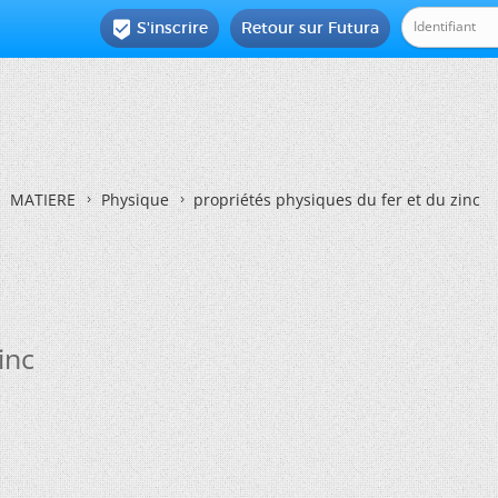
S'inscrire
Retour sur Futura

MATIERE
Physique
propriétés physiques du fer et du zinc
inc