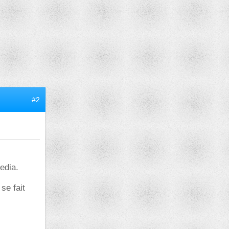
#2
edia.
se fait