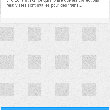
v=6*10^7 m.s-1, ce qui montre que les corrections
relativistes sont inutiles pour des trains...