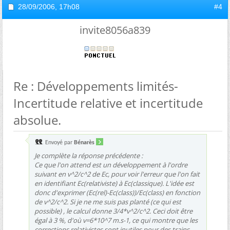
28/09/2006,
17h08
#4
invite8056a839
Re : Développements limités-
Incertitude relative et incertitude
absolue.
Envoyé par
Bénarès
Je complète la réponse précédente :
Ce que l'on attend est un développement à l'ordre
suivant en v^2/c^2 de Ec, pour voir l'erreur que l'on fait
en identifiant Ec(relativiste) à Ec(classique). L'idée est
donc d'exprimer (Ec(rel)-Ec(class))/Ec(class) en fonction
de v^2/c^2. Si je ne me suis pas planté (ce qui est
possible) , le calcul donne 3/4*v^2/c^2. Ceci doit être
égal à 3 %, d'où v=6*10^7 m.s-1, ce qui montre que les
corrections relativistes sont inutiles pour des trains...