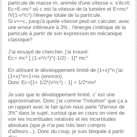
particule de masse m, animée d'une vitesse v, s'écrit:
Ec=E-mc² où c est la vitesse de la lumière et E=mc²
/V(1-v²/c²) l'énergie totale de la particule.
Si v<<c, jusqu'à quelle vitesse peut-on calculer, avec
une erreur inférieure à 3% , l'énergie cinétique de la
particule à partir de son expression en mécanique
classique?
J'ai essayé de chercher, j'ai trouvé:
Ec= mc² [ (1-v²/c²)^(-1/2) - 1]* mc²
En utilisant le développement limité de (1+x)^n j'ai:
(1+x)^n=1+nx (environ).
Donc Ec=[1+ 1/2*(v²/c²) - 1] = 1/2*mv²
Je sais que le développement limité, c' est une
approximation. Donc j'ai comme "l'intuition" que ça a
un rapport avec le fait qu'on nous parle "d'erreur de
3%" dans le sujet, surtout que en cours on vient de
voir les incertitudes relatives et les incertitudes
absolues.(que je n'ai pas très bien compris
d'ailleurs...). Donc du coup, je suis bloquée à partir