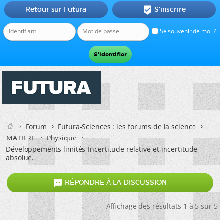
Retour sur Futura
S'inscrire

Se souvenir de moi ?
Forum
Futura-Sciences : les forums de la science
MATIERE
Physique
Développements limités-Incertitude relative et incertitude
absolue.

RÉPONDRE À LA DISCUSSION
Affichage des résultats 1 à 5 sur 5