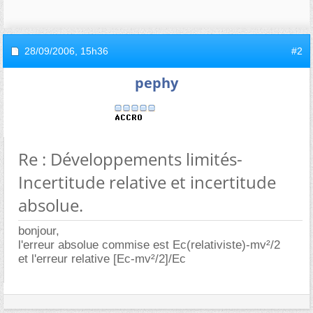
28/09/2006,
15h36
#2
pephy
Re : Développements limités-
Incertitude relative et incertitude
absolue.
bonjour,
l'erreur absolue commise est Ec(relativiste)-mv²/2
et l'erreur relative [Ec-mv²/2]/Ec