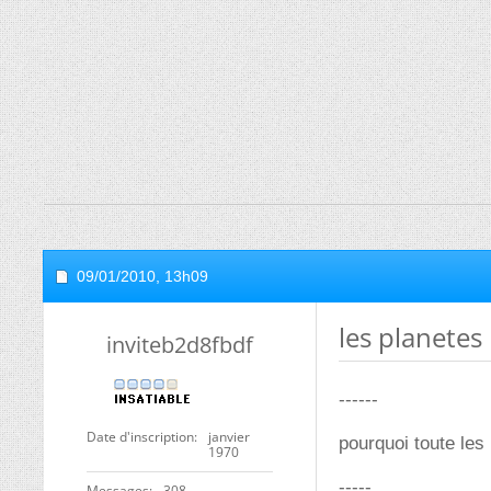
09/01/2010,
13h09
les planetes
inviteb2d8fbdf
------
Date d'inscription
janvier
pourquoi toute les
1970
-----
Messages
308