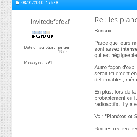
09/01/2010,
17h29
Re : les plan
invited6fefe2f
Bonsoir
Parce que leurs ma
Date d'inscription
janvier
sont assez intense
1970
qui est négligeable
Messages
394
Autre façon d'expl
serait tellement é
déformables, même
En plus, lors de la
probablement eu fu
radioactifs, il y a
Voir "Planètes et S
Bonnes recherche