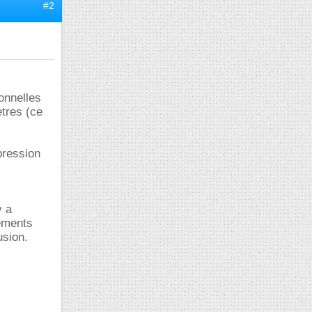
#2
onnelles
ètres (ce
pression
y a
léments
usion.