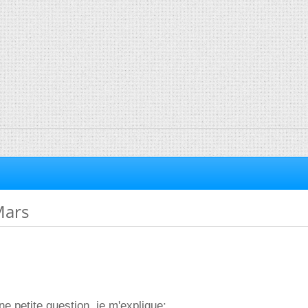
Mars
e petite question, je m'explique: