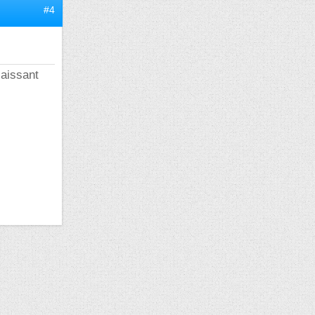
#4
laissant