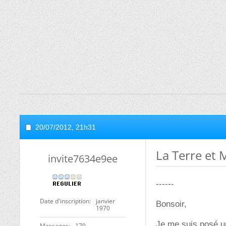
20/07/2012,
21h31
La Terre et 
invite7634e9ee
------
Date d'inscription
janvier
Bonsoir,
1970
Je me suis posé un
Messages
179