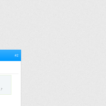
#2
 ?