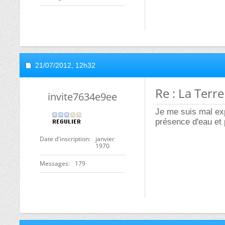
21/07/2012,
12h32
Re : La Terr
invite7634e9ee
Je me suis mal expr
présence d'eau et 
Date d'inscription
janvier
1970
Messages
179