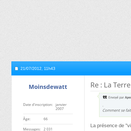
21/07/2012,
11h43
Re : La Terr
Moinsdewatt
Envoyé par
Aper
Date d'inscription
janvier
.
2007
Comment se fait-i
ge
66
La présence de ''v
Messages
2 031