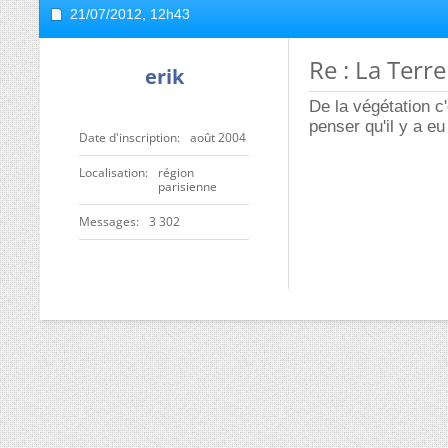
21/07/2012,
12h43
Re : La Terr
erik
De la végétation c'
penser qu'il y a eu
Date d'inscription
août 2004
Localisation
région
parisienne
Messages
3 302