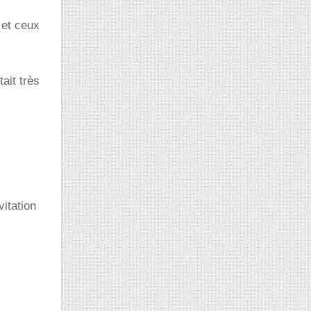
 et ceux
tait très
itation