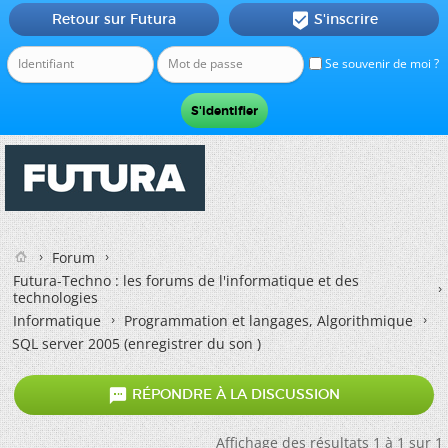
Retour sur Futura
S'inscrire

Se souvenir de moi ?
Forum
Futura-Techno : les forums de l'informatique et des
technologies
Informatique
Programmation et langages, Algorithmique
SQL server 2005 (enregistrer du son )

RÉPONDRE À LA DISCUSSION
Affichage des résultats 1 à 1 sur 1