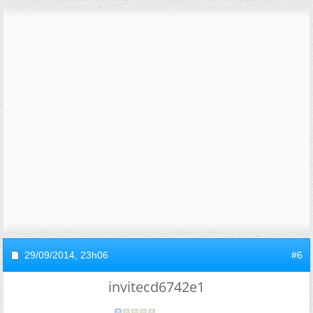
29/09/2014,
23h06
#6
invitecd6742e1