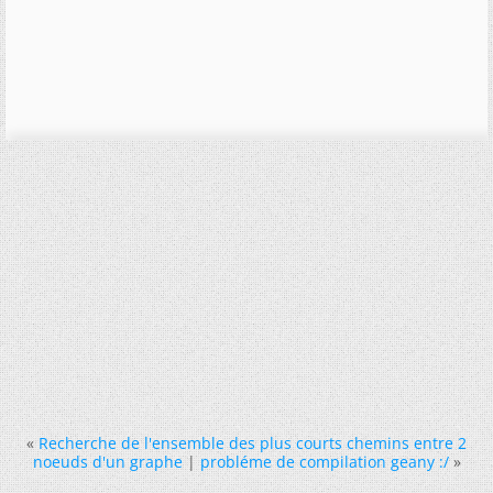
«
Recherche de l'ensemble des plus courts chemins entre 2
noeuds d'un graphe
|
probléme de compilation geany :/
»