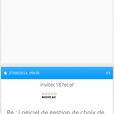
27/09/2014,
09h38
#3
invitec187ecaf
Re : Logiciel de gestion de choix de