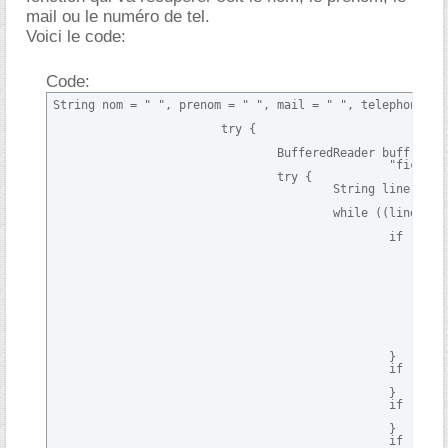
mail ou le numéro de tel.
Voici le code:
Code:
String nom = " ", prenom = " ", mail = " ", telephone = "
			try {

				BufferedReader buff = new BufferedReader(new FileReader(

						"fichier.txt"));

				try {

					String line;

					while ((line = buff.readLine()) != null) {

						if (line.charAt(0) == 'F') {

							int espace = 0; // stocke le lieu où l'espace se situe dans la

											//
							for (int i = 0; i < line.length(); i++) {

								if (line.charAt(i) == ' 
									espace 
									bre
								
							}

							nom = line.substring(espace + 1);

						}

						if (line.charAt(0) == 'N') {

						}

						if (line.charAt(0) == 'E' && line.charAt(1) == 'M') {

						}

						if (line.charAt(0) == 'T') {
