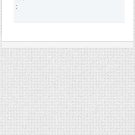
....

}