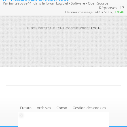
Par invite9b88e44f dans le forum Logiciel - Software - Open Source
Réponses:
17
Dernier message:
24/07/2007,
17h46
Fuseau horaire GMT +1. Il est actuellement
17h11
.
-
Futura
-
Archives
-
Conso
-
Gestion des cookies
-
Politique de confidentialité
-
Haut de page