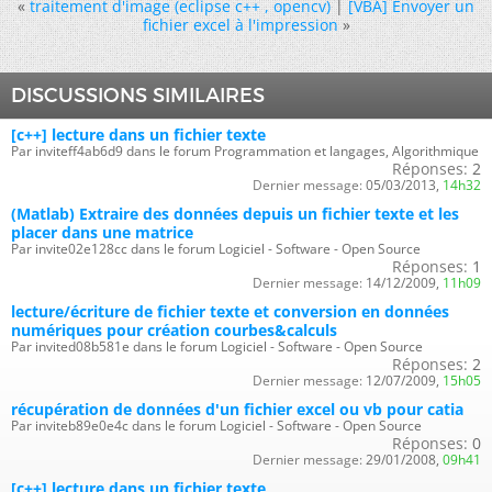
«
traitement d'image (eclipse c++ , opencv)
|
[VBA] Envoyer un
fichier excel à l'impression
»
DISCUSSIONS SIMILAIRES
[c++] lecture dans un fichier texte
Par inviteff4ab6d9 dans le forum Programmation et langages, Algorithmique
Réponses:
2
Dernier message:
05/03/2013,
14h32
(Matlab) Extraire des données depuis un fichier texte et les
placer dans une matrice
Par invite02e128cc dans le forum Logiciel - Software - Open Source
Réponses:
1
Dernier message:
14/12/2009,
11h09
lecture/écriture de fichier texte et conversion en données
numériques pour création courbes&calculs
Par invited08b581e dans le forum Logiciel - Software - Open Source
Réponses:
2
Dernier message:
12/07/2009,
15h05
récupération de données d'un fichier excel ou vb pour catia
Par inviteb89e0e4c dans le forum Logiciel - Software - Open Source
Réponses:
0
Dernier message:
29/01/2008,
09h41
[c++] lecture dans un fichier texte