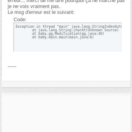
erreur... merci de me dire pourquoi ça ne marche pas
je ne vois vraiment pas.
Le msg d'erreur est le suivant:
Code:
Exception in thread "main" java.lang.StringIndexOutOfBoun
	at java.lang.String.charAt(Unknown Source)

	at baby.gg.Modification(gg.java:30)

	at baby.main.main(main.java:6)
-----