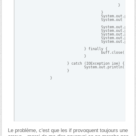
						}

					}

					System.out.println("");

					System.out

							.println("Voici les caractéristiques du contact:");

					System.out.println("Prenom: " + prenom);

					System.out.println("Nom: " + nom);

					System.out.println("Email: " + mail);

					System.out.println("Téléphone: " + telephone);

					System.out.println("");

				} finally {

					buff.close();

				}

			} catch (IOException ioe) {

				System.out.println("Erreur --" + ioe.toString());

			}

		}
Le problème, c'est que les if provoquent toujours une