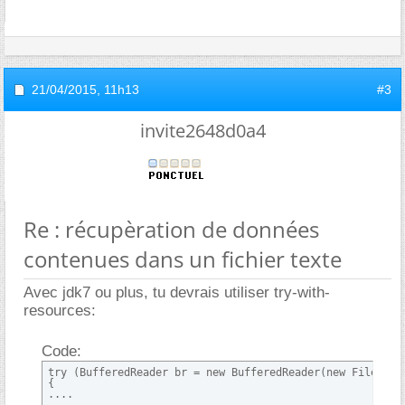
21/04/2015,
11h13
#3
invite2648d0a4
Re : récupèration de données
contenues dans un fichier texte
Avec jdk7 ou plus, tu devrais utiliser try-with-
resources:
Code:
try (BufferedReader br = new BufferedReader(new FileReade
{

....
