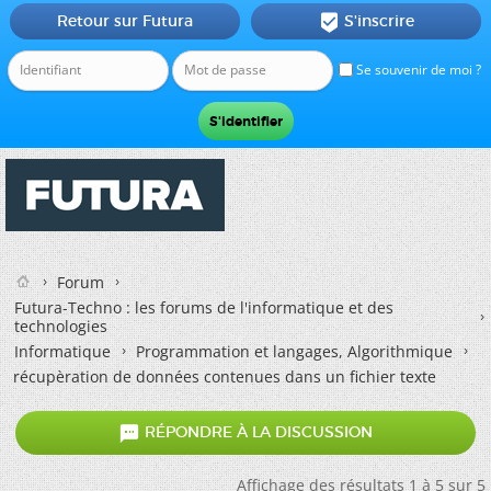
Retour sur Futura
S'inscrire

Se souvenir de moi ?
Forum
Futura-Techno : les forums de l'informatique et des
technologies
Informatique
Programmation et langages, Algorithmique
récupèration de données contenues dans un fichier texte

RÉPONDRE À LA DISCUSSION
Affichage des résultats 1 à 5 sur 5