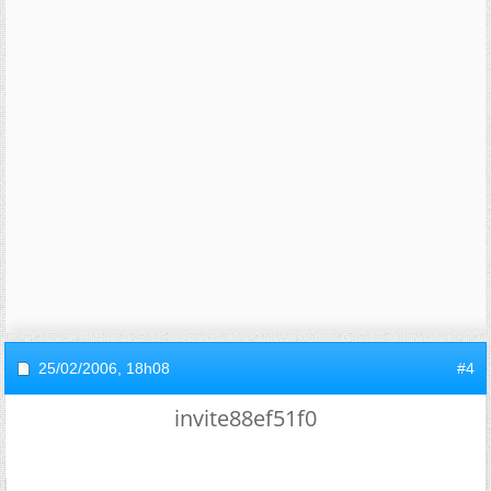
25/02/2006,
18h08
#4
invite88ef51f0