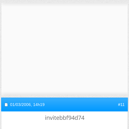
01/03/2006,
14h19
#11
invitebbf94d74