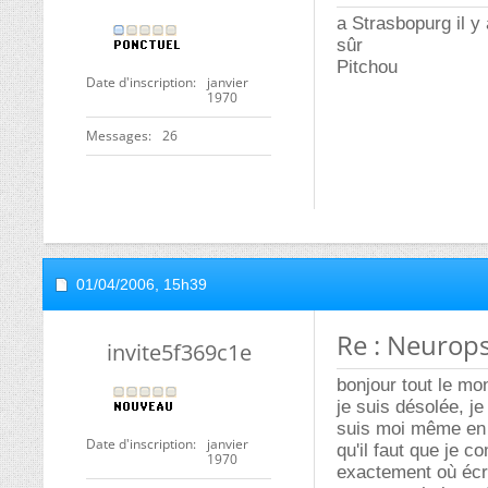
a Strasbopurg il 
sûr
Pitchou
Date d'inscription
janvier
1970
Messages
26
01/04/2006,
15h39
Re : Neurops
invite5f369c1e
bonjour tout le mo
je suis désolée, je
suis moi même en l
Date d'inscription
janvier
qu'il faut que je 
1970
exactement où écri