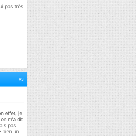
i pas très
#3
n effet, je
on m'a dit
sais pas
e bien un