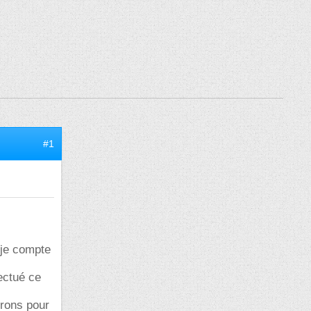
#1
 je compte
ectué ce
rons pour