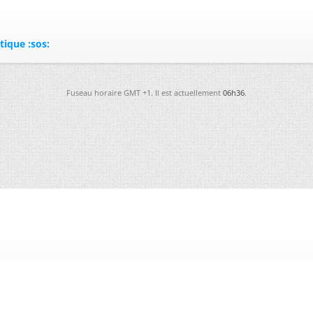
ique :sos:
Fuseau horaire GMT +1. Il est actuellement
06h36
.
-
Futura
-
Archives
-
Conso
-