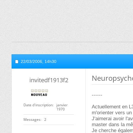
22/03/2006,
14h30
Neuropsychol
invitedf1913f2
------
Date d'inscription
janvier
Actuellement en L3
1970
m'orienter vers un
J'aimerai avoir l'
Messages
2
master dans la mê
Je cherche égalem