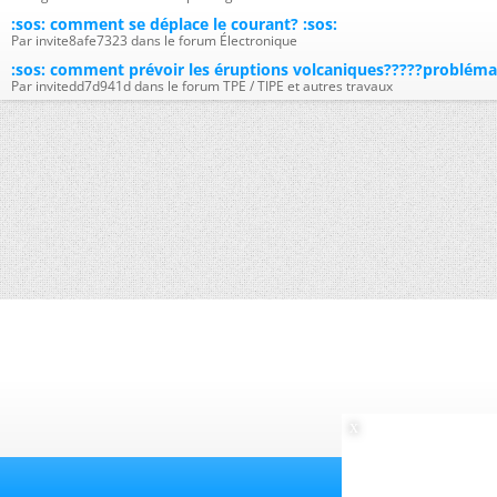
:sos: comment se déplace le courant? :sos:
Par invite8afe7323 dans le forum Électronique
:sos: comment prévoir les éruptions volcaniques?????problémat
Par invitedd7d941d dans le forum TPE / TIPE et autres travaux