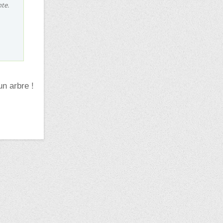
nte.
un arbre !