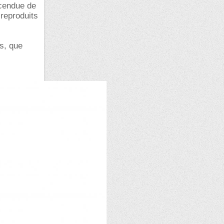
scendue de
 reproduits
s, que