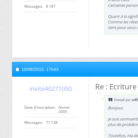
Certaines person
Messages
8 187
Quant à la signif
Comme les rêves,
sens pour vous qu
10/08/2015,
17h43
Re : Ecritur
invite40271050
Envoyé par
soff
Date d'inscription
février
Bonjour,
2005
Je suis somnambu
Messages
71 138
plus de problème 
Toutefois, ma de