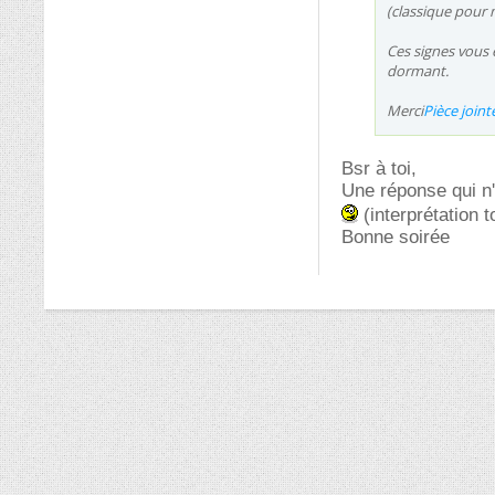
(classique pour m
Ces signes vous é
dormant.
Merci
Pièce join
Bsr à toi,
Une réponse qui n'a
(interprétation t
Bonne soirée