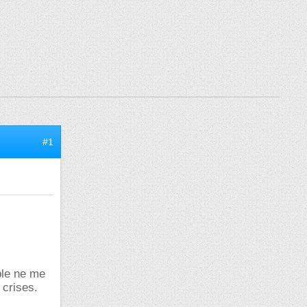
#1
ble ne me
 crises.