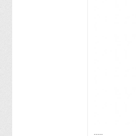
-----