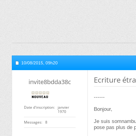
10/08/2015,
09h20
Ecriture ét
invite8bdda38c
------
Date d'inscription
janvier
Bonjour,
1970
Je suis somnambule
Messages
8
pose pas plus de p