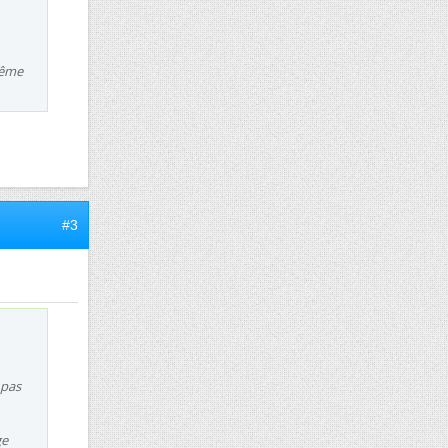
même
#3
 pas
ge