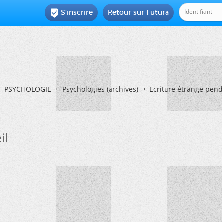
S'inscrire
Retour sur Futura

PSYCHOLOGIE
Psychologies (archives)
Ecriture étrange pen
il