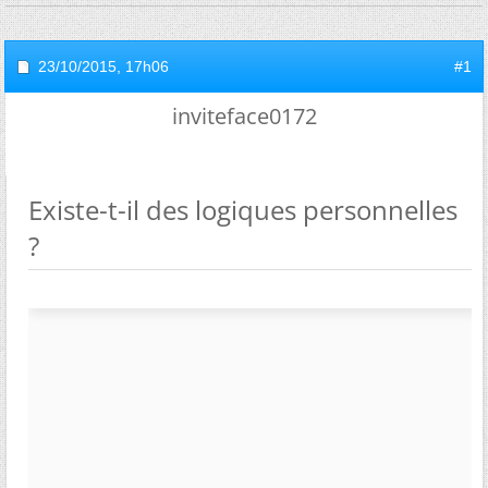
23/10/2015,
17h06
#1
inviteface0172
Existe-t-il des logiques personnelles
?