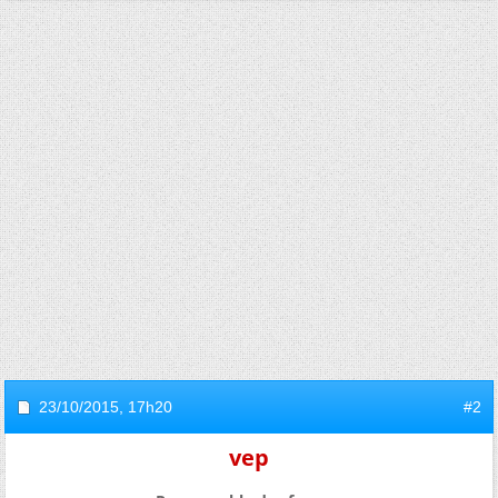
23/10/2015,
17h20
#2
vep