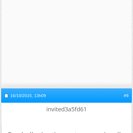
16/10/2015,
13h09
#9
invited3a5fd61