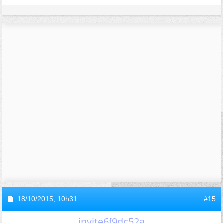
18/10/2015,
10h31
#15
invite6f9dc52a