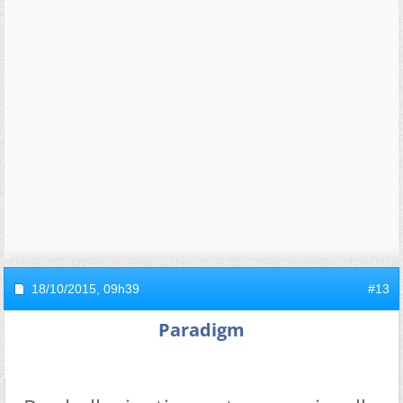
18/10/2015,
09h39
#13
Paradigm