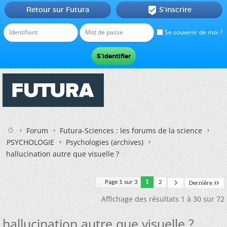
Retour sur Futura
S'inscrire

Se souvenir de moi ?
Forum
Futura-Sciences : les forums de la science
PSYCHOLOGIE
Psychologies (archives)
hallucination autre que visuelle ?
Page 1 sur 3
1
2
Dernière
Affichage des résultats 1 à 30 sur 72
hallucination autre que visuelle ?