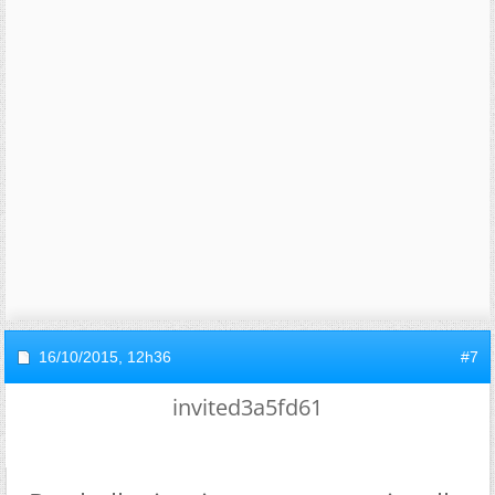
16/10/2015,
12h36
#7
invited3a5fd61