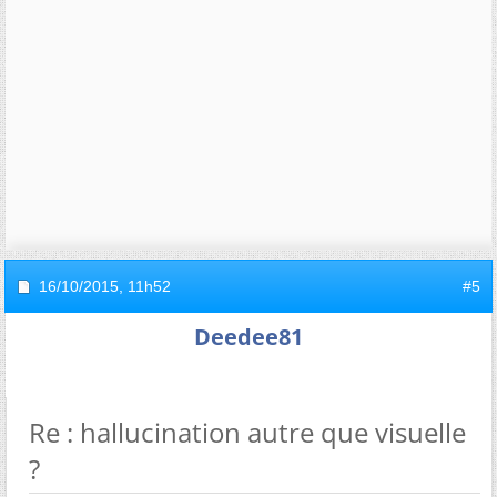
16/10/2015,
11h52
#5
Deedee81
Re : hallucination autre que visuelle
?