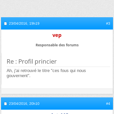
23/04/2016,
19h19
#3
vep
Responsable des forums
Re : Profil princier
Ah, j'ai retrouvé le titre "ces fous qui nous
gouvernent".
23/04/2016,
20h10
#4