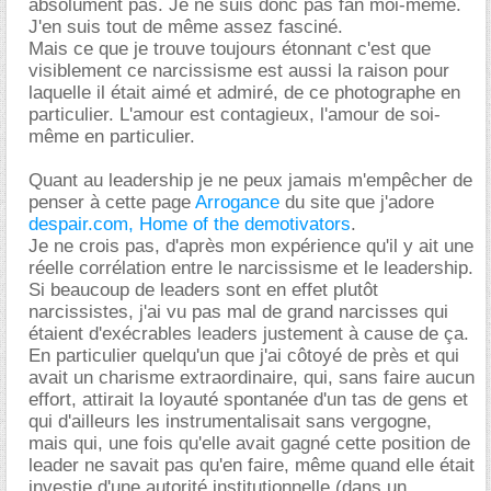
absolument pas. Je ne suis donc pas fan moi-même.
J'en suis tout de même assez fasciné.
Mais ce que je trouve toujours étonnant c'est que
visiblement ce narcissisme est aussi la raison pour
laquelle il était aimé et admiré, de ce photographe en
particulier. L'amour est contagieux, l'amour de soi-
même en particulier.
Quant au leadership je ne peux jamais m'empêcher de
penser à cette page
Arrogance
du site que j'adore
despair.com, Home of the demotivators
.
Je ne crois pas, d'après mon expérience qu'il y ait une
réelle corrélation entre le narcissisme et le leadership.
Si beaucoup de leaders sont en effet plutôt
narcissistes, j'ai vu pas mal de grand narcisses qui
étaient d'exécrables leaders justement à cause de ça.
En particulier quelqu'un que j'ai côtoyé de près et qui
avait un charisme extraordinaire, qui, sans faire aucun
effort, attirait la loyauté spontanée d'un tas de gens et
qui d'ailleurs les instrumentalisait sans vergogne,
mais qui, une fois qu'elle avait gagné cette position de
leader ne savait pas qu'en faire, même quand elle était
investie d'une autorité institutionnelle (dans un