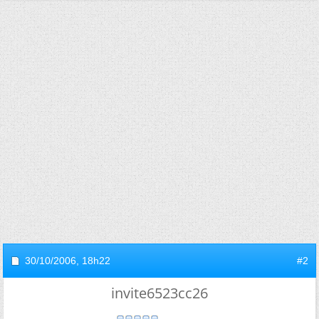
30/10/2006,
18h22
#2
invite6523cc26