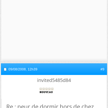
09/08/2008,
12h39
#9
invited5485d84
Re : peur de dormir hors de chez