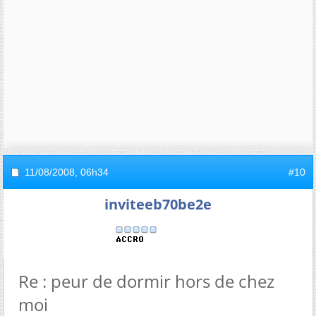
11/08/2008,
06h34
#10
inviteeb70be2e
Re : peur de dormir hors de chez
moi