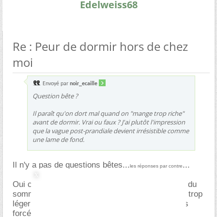
Edelweiss68
Re : Peur de dormir hors de chez
moi
Envoyé par
noir_ecaille
Question bête ?
Il paraît qu'on dort mal quand on "mange trop riche"
avant de dormir. Vrai ou faux ? J'ai plutôt l'impression
que la vague post-prandiale devient irrésistible comme
une lame de fond.
Il n'y a pas de questions bêtes...
...
les réponses par contre
Oui c'est vrai, repas trop copieux = perturbation du
sommeil. Cependant, le contraire aussi, manger trop
léger le soir (exemple juste une soupe) n'est pas
forcément l'idéal car le fait d'avoir faim perturbe