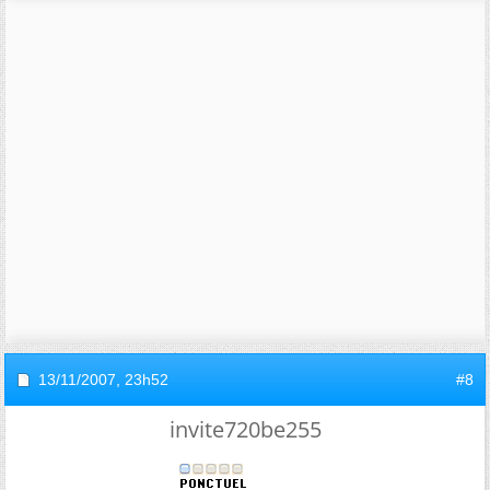
13/11/2007,
23h52
#8
invite720be255