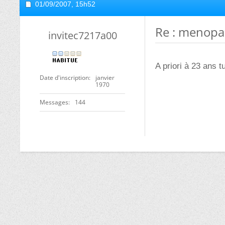
01/09/2007,
15h52
Re : menop
invitec7217a00
A priori à 23 ans t
Date d'inscription
janvier
1970
Messages
144