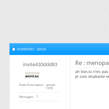
01/09/2007,
16h15
Re : menop
invite430ddd83
ah bon,tu n'es pas 
je suis etudiante
Date d'inscription
janvier
1970
Messages
7