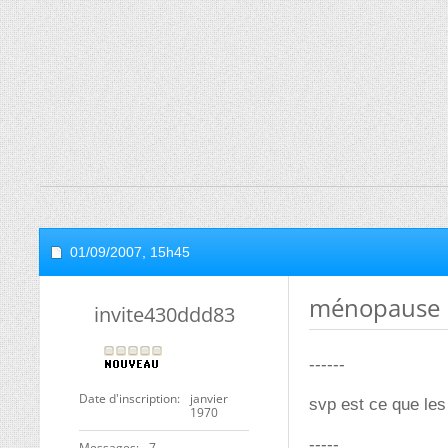
01/09/2007,
15h45
ménopause
invite430ddd83
------
Date d'inscription
janvier
svp est ce que les
1970
-----
Messages
7