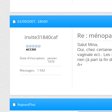
01/09/2007,
18h00
Re : ménop
invite31840caf
Salut Mina,
Oui, chez certaine
vaginale ect.. Le
Date d'inscription
janvier
rien (à part la fin
1970
A+
Messages
1 042
Aujourd'hui