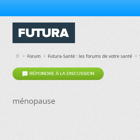
Forum
Futura-Santé : les forums de votre santé

RÉPONDRE À LA DISCUSSION
ménopause