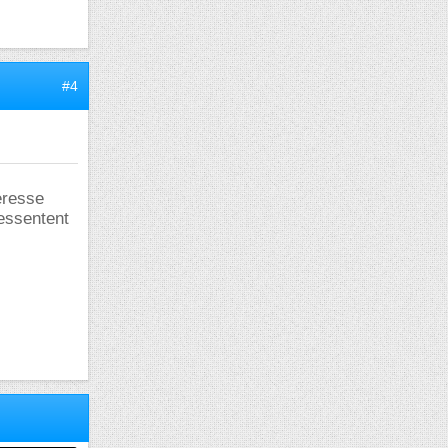
#4
eresse
essentent