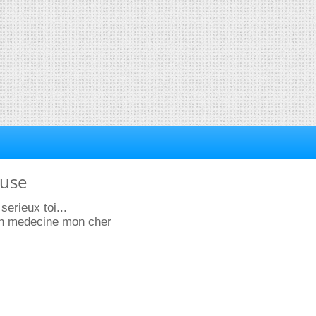
ause
serieux toi...
 en medecine mon cher