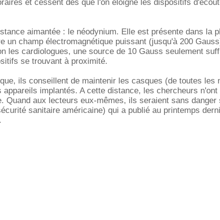
aires et cessent dès que l'on éloigne les dispositifs d'écou
tance aimantée : le néodynium. Elle est présente dans la p
re un champ électromagnétique puissant (jusqu'à 200 Gauss
on les cardiologues, une source de 10 Gauss seulement suffi
sitifs se trouvant à proximité.
isque, ils conseillent de maintenir les casques (de toutes les
 appareils implantés. A cette distance, les chercheurs n'ont
e. Quand aux lecteurs eux-mêmes, ils seraient sans danger 
écurité sanitaire américaine) qui a publié au printemps dern
.