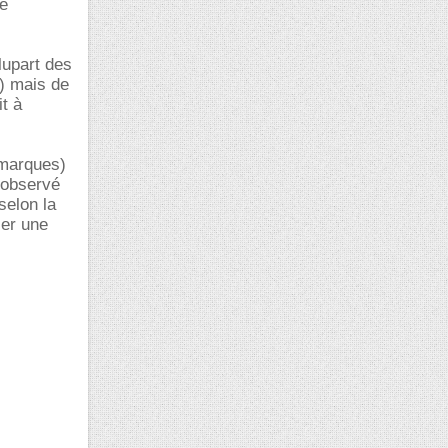
te
lupart des
) mais de
t à
 marques)
 observé
selon la
ier une