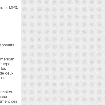
urs et MP3,
positifs
'American
e type
 les
 de ceux
 un
cemaker
ateurs,
sement ces