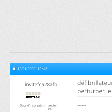
12/01/2009,
12h48
défibrillat
invitefca28afb
perturber le
------
Date d'inscription
janvier
1970