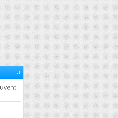
#1
euvent