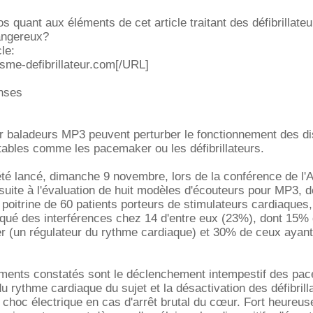
s quant aux éléments de cet article traitant des défibrillate
angereux?
le:
sme-defibrillateur.com[/URL]
nses
 baladeurs MP3 peuvent perturber le fonctionnement des dis
ables comme les pacemaker ou les défibrillateurs.
été lancé, dimanche 9 novembre, lors de la conférence de l
suite à l'évaluation de huit modèles d'écouteurs pour MP3, d
 poitrine de 60 patients porteurs de stimulateurs cardiaques,
qué des interférences chez 14 d'entre eux (23%), dont 15%
 (un régulateur du rythme cardiaque) et 30% de ceux ayant
ments constatés sont le déclenchement intempestif des pa
rythme cardiaque du sujet et la désactivation des défibrill
 choc électrique en cas d'arrêt brutal du cœur. Fort heureu