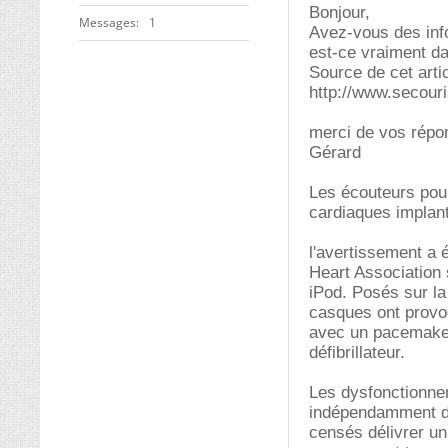
Bonjour,
Messages
1
Avez-vous des info
est-ce vraiment d
Source de cet artic
http://www.secouri
merci de vos répo
Gérard
Les écouteurs pour
cardiaques implant
l'avertissement a 
Heart Association 
iPod. Posés sur la
casques ont provo
avec un pacemaker
défibrillateur.
Les dysfonctionne
indépendamment du 
censés délivrer un