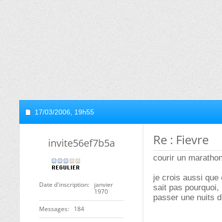
17/03/2006,
19h55
Re : Fievre
invite56ef7b5a
courir un marathon
je crois aussi qu
Date d'inscription
janvier
sait pas pourquoi, 
1970
passer une nuits d'
Messages
184