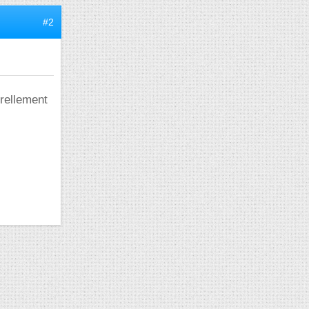
#2
rellement