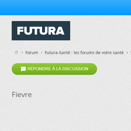
Forum
Futura-Santé : les forums de votre santé

RÉPONDRE À LA DISCUSSION
Fievre