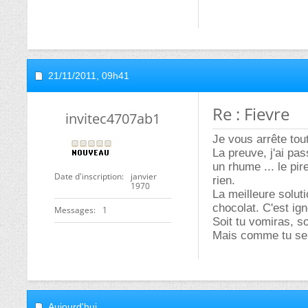
21/11/2011,
09h41
Re : Fievre
invitec4707ab1
Je vous arrête tou
La preuve, j'ai pa
un rhume ... le pir
Date d'inscription
janvier
rien.
1970
La meilleure solu
chocolat. C'est ig
Messages
1
Soit tu vomiras, s
Mais comme tu ser
Aujourd'hui