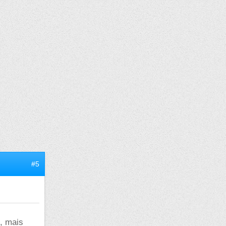
#5
, mais