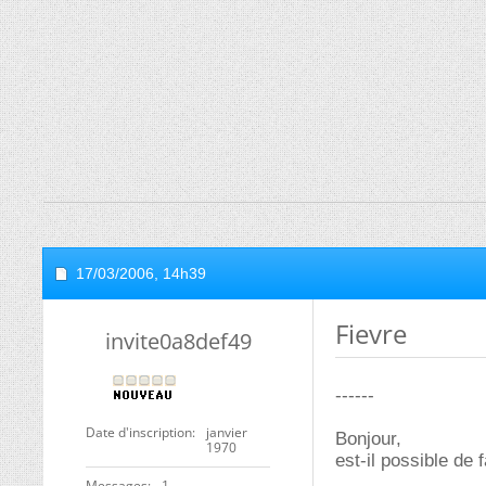
17/03/2006,
14h39
Fievre
invite0a8def49
------
Date d'inscription
janvier
Bonjour,
1970
est-il possible de
Messages
1