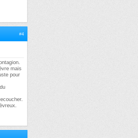
#4
ontagion.
ièvre mais
juste pour
 du
 recoucher.
èvreux.