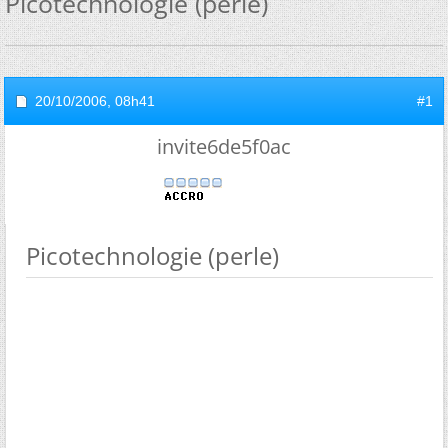
Picotechnologie (perle)
20/10/2006,
08h41
#1
invite6de5f0ac
Picotechnologie (perle)