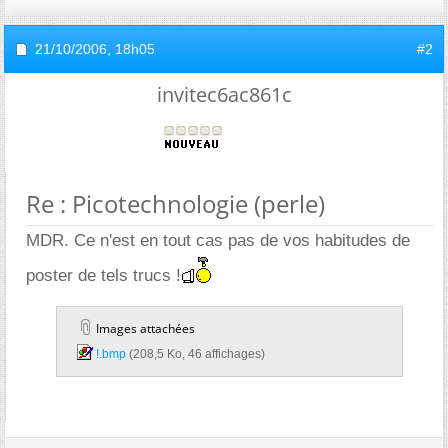
21/10/2006,
18h05
#2
invitec6ac861c
Re : Picotechnologie (perle)
MDR. Ce n'est en tout cas pas de vos habitudes de
poster de tels trucs !
Images attachées
!.bmp‎
(208,5 Ko, 46 affichages)