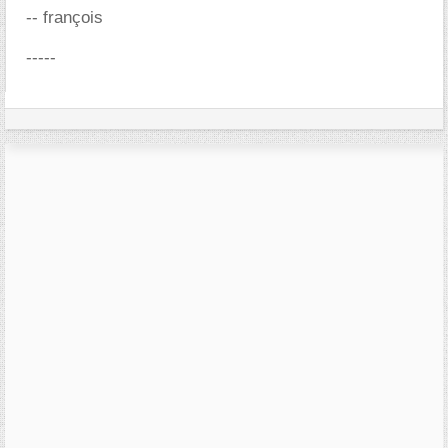
-- françois
-----