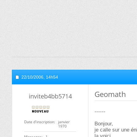
22/10/2006,
14h54
Geomath
inviteb4bb5714
------
Date d'inscription
janvier
Bonjour,
1970
je calle sur une é
la voici
Messages
1