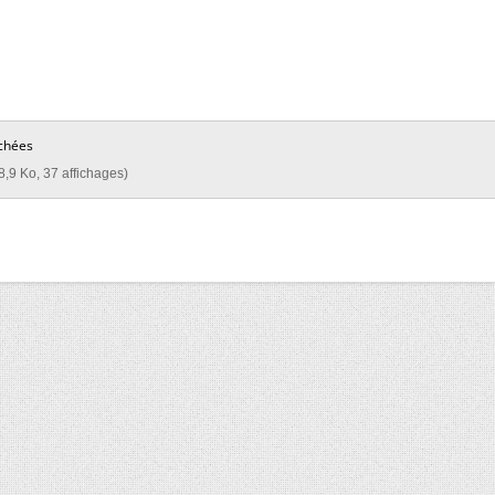
chées
8,9 Ko, 37 affichages)