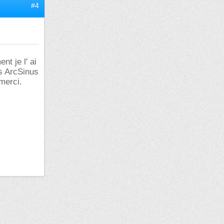
#4
t je l' ai
es ArcSinus
merci.