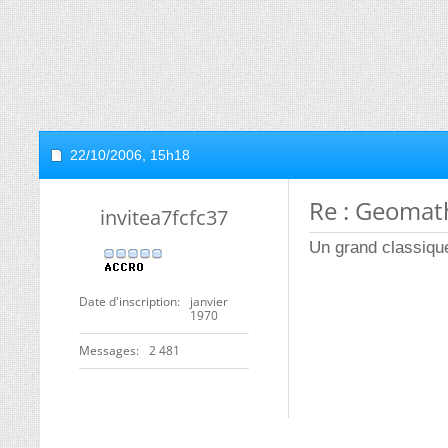
22/10/2006,
15h18
Re : Geomat
invitea7fcfc37
Un grand classique
Date d'inscription
janvier
1970
Messages
2 481