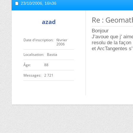
23/10/2006,
16h36
Re : Geomat
azad
Bonjour
J'avoue que j' aim
Date d'inscription
février
resolu de la façon
2006
et ArcTangentes s'
Localisation
Bastia
ge
88
Messages
2 721