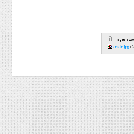
Images atta
cercle.jpg‎
(2