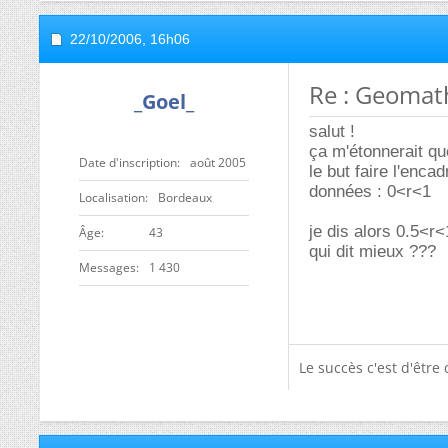
22/10/2006,
16h06
Re : Geomat
_Goel_
salut !
ça m'étonnerait qu
Date d'inscription
août 2005
le but faire l'enca
données : 0<r<1
Localisation
Bordeaux
je dis alors 0.5<r<
ge
43
qui dit mieux ???
Messages
1 430
Le succès c'est d'êtr